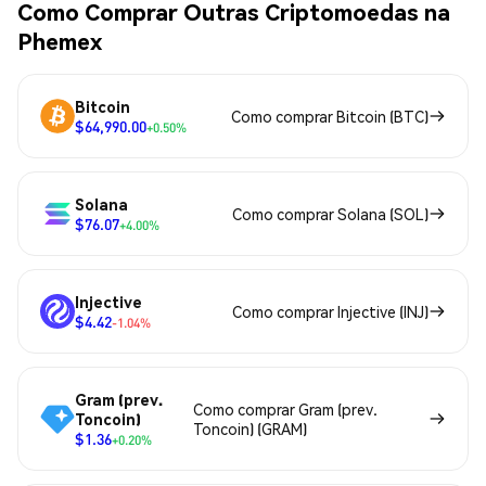
Como Comprar Outras Criptomoedas na
Phemex
Bitcoin
Como comprar Bitcoin (BTC)
$64,990.00
+0.50%
Solana
Como comprar Solana (SOL)
$76.07
+4.00%
Injective
Como comprar Injective (INJ)
$4.42
-1.04%
Gram (prev.
Como comprar Gram (prev.
Toncoin)
Toncoin) (GRAM)
$1.36
+0.20%