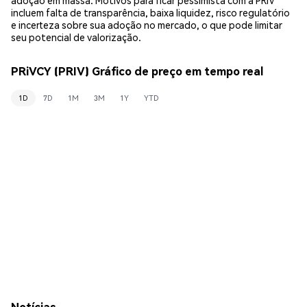
incluem falta de transparência, baixa liquidez, risco regulatório
e incerteza sobre sua adoção no mercado, o que pode limitar
seu potencial de valorização.
PRiVCY (PRIV) Gráfico de preço em tempo real
1D
7D
1M
3M
1Y
YTD
Notícias