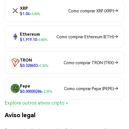
XRP
Como comprar XRP (XRP)
$1.04
+3.00%
Ethereum
Como comprar Ethereum (ETH)
$1,919.10
+0.80%
TRON
Como comprar TRON (TRX)
$0.328653
+0.30%
Pepe
Como comprar Pepe (PEPE)
$0.00000286
+2.30%
Explore outros ativos cripto >
Aviso legal