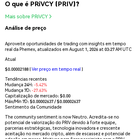
O que é PRiVCY (PRIV)?
Mais sobre PRiVCY
Análise de preço
Aproveite oportunidades de trading com insights em tempo
real da Phemex, atualizados em August 1, 2026 at 03:27 AM UTC
Atual
$0.00002188
(
Ver preço em tempo real
)
Tendências recentes
Mudança 24H:
-5.42%
Mudança 7D:
-27.63%
Capitalização de mercado:
$0.00
Máx/Mín 7D: $
0.00002637
/ $
0.00002637
Sentimento da Comunidade
The community sentiment is now Neutro. Acredita-se no
potencial de valorização do PRIV devido à forte equipe,
parcerias estratégicas, tecnologia inovadora e crescente
aceitação no mercado cripto, além de escassez e potencial de
adoção em massa. Motivos para ficar pessimista com a PRIV