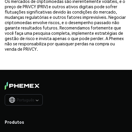
Os mercados de criptomoedas são inerentemente voláteis, e o
preço de PRiVCY (PRIV) e outros ativos digitais pode sofrer
flutuações significativas devido às condições do mercado,
mudanças regulatórias e outros fatores imprevisíveis. Negociar
criptomoedas envolve riscos, e o desempenho passado não
garante resultados futuros. Recomendamos fortemente que
você faça uma pesquisa completa, implemente estratégias de
gestão de risco e invista apenas o que pode perder. A Phemex
não se responsabiliza por quaisquer perdas na compra ou
venda de PRiVCY.
Português

Produtos