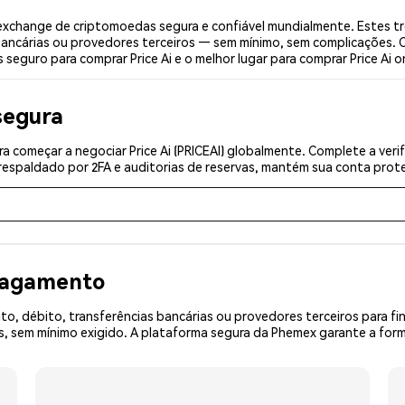
 exchange de criptomoedas segura e confiável mundialmente. Estes t
bancárias ou provedores terceiros — sem mínimo, sem complicações. C
 seguro para comprar Price Ai e o melhor lugar para comprar Price Ai on
segura
 começar a negociar Price Ai (PRICEAI) globalmente. Complete a veri
espaldado por 2FA e auditorias de reservas, mantém sua conta prote
 pagamento
o, débito, transferências bancárias ou provedores terceiros para f
sem mínimo exigido. A plataforma segura da Phemex garante a forma