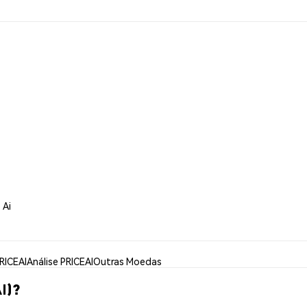
 Ai
RICEAI
Análise PRICEAI
Outras Moedas
I)?