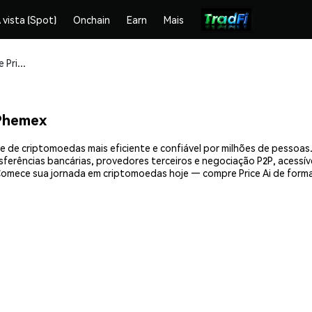
 vista (Spot)
Onchain
Earn
Mais
Compre e armazene Price Ai (PRICEAI) com segurança
 Phemex
nge de criptomoedas mais eficiente e confiável por milhões de pesso
nsferências bancárias, provedores terceiros e negociação P2P, acessív
Comece sua jornada em criptomoedas hoje — compre Price Ai de forma