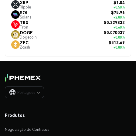
$1.04
XRP
Ripple
+0.50%
$75.96
SOL
Solana
+2.80%
$0.329832
TRX
Tron
+0.60%
$0.070037
DOGE
Dogecoin
+0.00%
$512.69
ZEC
Zcash
+0.80%
Português

Produtos
Negociação de Contratos