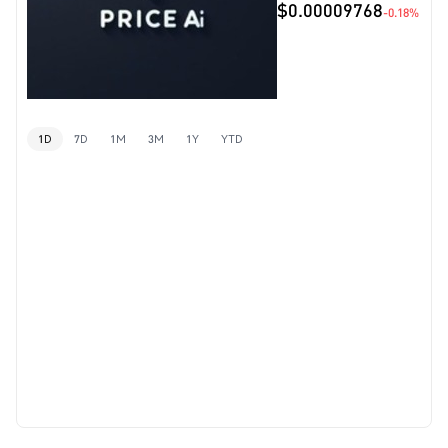
$0.00009768
-0.18%
1D
7D
1M
3M
1Y
YTD