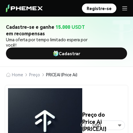
Registre-se
Cadastre-se e ganhe
15.000 USDT
em recompensas
Uma oferta por tempo limitado espera por
você!
Cadastrar
Home
Preço
PRICEAI (Price Ai)
Preço do
Price Ai
USD
(PRICEAI)