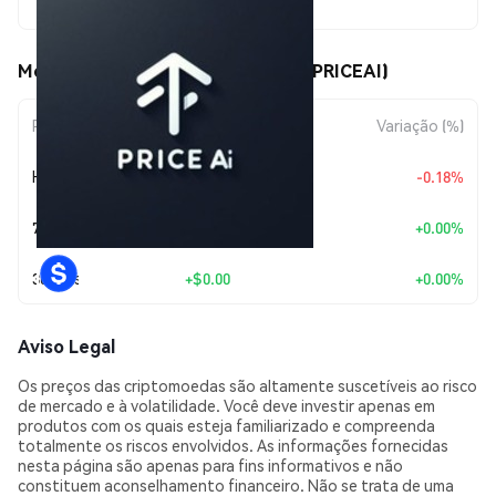
$0.00009768
Movimentos de preço de Price Ai (PRICEAI)
Período
Variação do Valor
Variação (%)
Hoje
$-0.00000017
-0.18%
7 Dias
+
$0.00
+0.00%
30 Dias
+
$0.00
+0.00%
Aviso Legal
Os preços das criptomoedas são altamente suscetíveis ao risco
de mercado e à volatilidade. Você deve investir apenas em
produtos com os quais esteja familiarizado e compreenda
totalmente os riscos envolvidos. As informações fornecidas
nesta página são apenas para fins informativos e não
constituem aconselhamento financeiro. Não se trata de uma