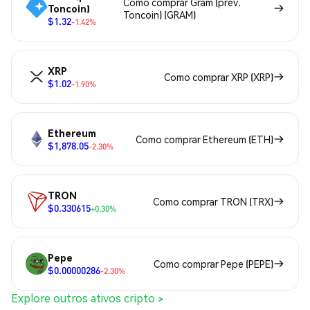
Como comprar Gram (prev.
Toncoin)
Toncoin) (GRAM)
$1.32
-1.42%
XRP
Como comprar XRP (XRP)
$1.02
-1.90%
Ethereum
Como comprar Ethereum (ETH)
$1,878.05
-2.30%
TRON
Como comprar TRON (TRX)
$0.330615
+0.30%
Pepe
Como comprar Pepe (PEPE)
$0.00000286
-2.30%
Explore outros ativos cripto >