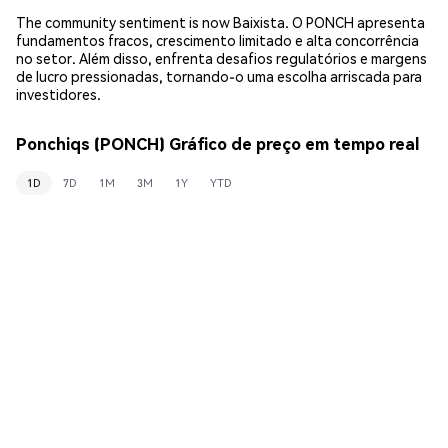
The community sentiment is now Baixista. O PONCH apresenta
fundamentos fracos, crescimento limitado e alta concorrência
no setor. Além disso, enfrenta desafios regulatórios e margens
de lucro pressionadas, tornando-o uma escolha arriscada para
investidores.
Ponchiqs (PONCH) Gráfico de preço em tempo real
1D
7D
1M
3M
1Y
YTD