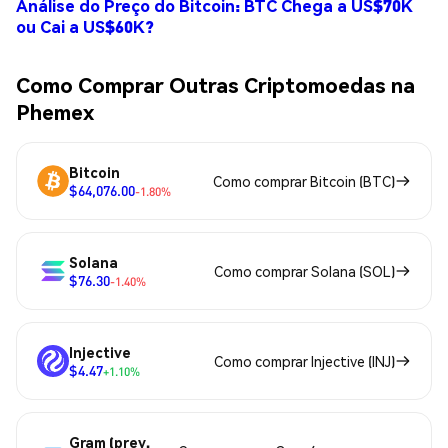
Análise do Preço do Bitcoin: BTC Chega a US$70K
ou Cai a US$60K?
Como Comprar Outras Criptomoedas na
Phemex
Bitcoin
Como comprar Bitcoin (BTC)
$64,076.00
-1.80%
Solana
Como comprar Solana (SOL)
$76.30
-1.40%
Injective
Como comprar Injective (INJ)
$4.47
+1.10%
Gram (prev.