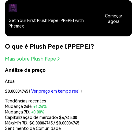
Começar
Get Your First Plush Pepe (PPEPE) with
agora
Phemex
O que é Plush Pepe (PPEPE)?
Mais sobre Plush Pepe
Análise de preço
Atual
$0.00004745
(
Ver preço em tempo real
)
Tendências recentes
Mudança 24H:
+1.24%
Mudança 7D:
+0.00%
Capitalização de mercado:
$4,745.00
Máx/Mín 7D: $
0.00004745
/ $
0.00004745
Sentimento da Comunidade