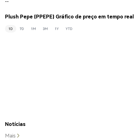
--
Plush Pepe (PPEPE) Gráfico de preço em tempo real
1D
7D
1M
3M
1Y
YTD
Notícias
Mais