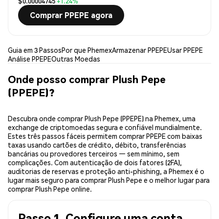
$0.00004745
+1.24%
Comprar PPEPE agora
Guia em 3 Passos
Por que Phemex
Armazenar PPEPE
Usar PPEPE
Análise PPEPE
Outras Moedas
Onde posso comprar Plush Pepe
(PPEPE)?
Descubra onde comprar Plush Pepe (PPEPE) na Phemex, uma
exchange de criptomoedas segura e confiável mundialmente.
Estes três passos fáceis permitem comprar PPEPE com baixas
taxas usando cartões de crédito, débito, transferências
bancárias ou provedores terceiros — sem mínimo, sem
complicações. Com autenticação de dois fatores (2FA),
auditorias de reservas e proteção anti-phishing, a Phemex é o
lugar mais seguro para comprar Plush Pepe e o melhor lugar para
comprar Plush Pepe online.
Passo 1. Configure uma conta