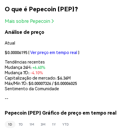
O que é Pepecoin (PEP)?
Mais sobre Pepecoin
Análise de preço
Atual
$0.00006195
(
Ver preço em tempo real
)
Tendências recentes
Mudança 24H:
+6.40%
Mudança 7D:
-4.10%
Capitalização de mercado:
$6.36M
Máx/Mín 7D: $
0.00007326
/ $
0.00006025
Sentimento da Comunidade
--
Pepecoin (PEP) Gráfico de preço em tempo real
1D
7D
1M
3M
1Y
YTD