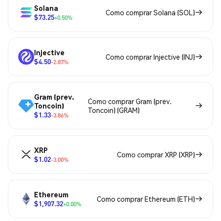
Solana
Como comprar Solana (SOL)
$73.25
+0.50%
Injective
Como comprar Injective (INJ)
$4.50
-2.87%
Gram (prev.
Como comprar Gram (prev.
Toncoin)
Toncoin) (GRAM)
$1.33
-3.86%
XRP
Como comprar XRP (XRP)
$1.02
-3.00%
Ethereum
Como comprar Ethereum (ETH)
$1,907.32
+0.00%