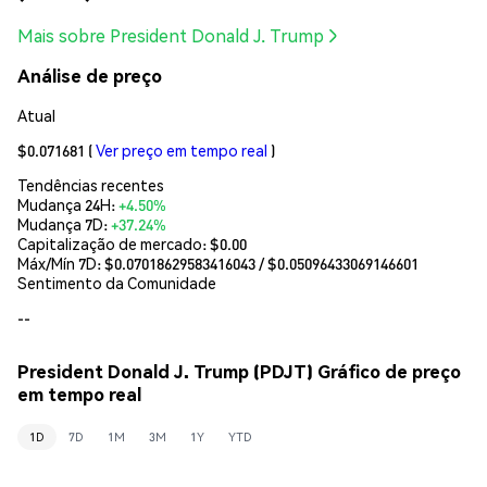
Mais sobre President Donald J. Trump
Análise de preço
Atual
$0.071681
(
Ver preço em tempo real
)
Tendências recentes
Mudança 24H:
+4.50%
Mudança 7D:
+37.24%
Capitalização de mercado:
$0.00
Máx/Mín 7D: $
0.07018629583416043
/ $
0.05096433069146601
Sentimento da Comunidade
--
President Donald J. Trump (PDJT) Gráfico de preço
em tempo real
1D
7D
1M
3M
1Y
YTD