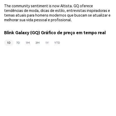
The community sentiment is now Altista. GQ oferece
tendências de moda, dicas de estilo, entrevistas inspiradoras e
temas atuais para homens modernos que buscam se atualizar e
melhorar sua vida pessoal e profissional.
Blink Galaxy (GQ) Gráfico de preço em tempo real
1D
7D
1M
3M
1Y
YTD