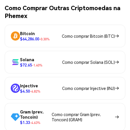
Como Comprar Outras Criptomoedas na
Phemex
Bitcoin
Como comprar Bitcoin (BTC)
$64,286.00
-0.30%
Solana
Como comprar Solana (SOL)
$72.65
-1.40%
Injective
Como comprar Injective (INJ)
$4.50
-4.82%
Gram (prev.
Como comprar Gram (prev.
Toncoin)
Toncoin) (GRAM)
$1.33
-4.63%