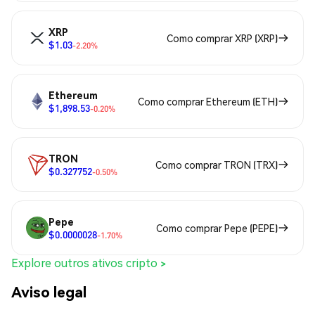
XRP
Como comprar XRP (XRP)
$1.03
-2.20%
Ethereum
Como comprar Ethereum (ETH)
$1,898.53
-0.20%
TRON
Como comprar TRON (TRX)
$0.327752
-0.50%
Pepe
Como comprar Pepe (PEPE)
$0.0000028
-1.70%
Explore outros ativos cripto >
Aviso legal