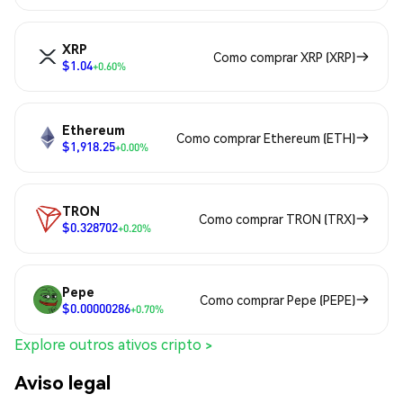
XRP
Como comprar XRP (XRP)
$1.04
+0.60%
Ethereum
Como comprar Ethereum (ETH)
$1,918.25
+0.00%
TRON
Como comprar TRON (TRX)
$0.328702
+0.20%
Pepe
Como comprar Pepe (PEPE)
$0.00000286
+0.70%
Explore outros ativos cripto >
Aviso legal