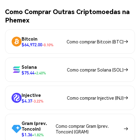
Como Comprar Outras Criptomoedas na
Phemex
Bitcoin
Como comprar Bitcoin (BTC)
$64,972.00
-0.10%
Solana
Como comprar Solana (SOL)
$75.44
+2.40%
Injective
Como comprar Injective (INJ)
$4.37
-3.22%
Gram (prev.
Como comprar Gram (prev.
Toncoin)
Toncoin) (GRAM)
$1.36
+1.82%