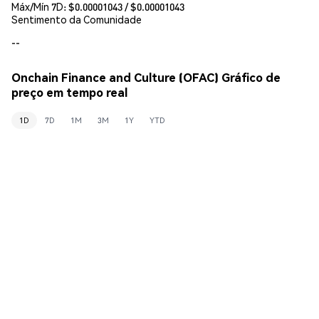
Máx/Mín 7D: $
0.00001043
/ $
0.00001043
Sentimento da Comunidade
--
Onchain Finance and Culture (OFAC) Gráfico de
preço em tempo real
1D
7D
1M
3M
1Y
YTD