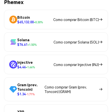
Phemex
Bitcoin
Como comprar Bitcoin (BTC)
$65,132.00
+0.30%
Solana
Como comprar Solana (SOL)
$76.61
+1.50%
Injective
Como comprar Injective (INJ)
$4.46
+1.66%
Gram (prev.
Como comprar Gram (prev.
Toncoin)
Toncoin) (GRAM)
$1.34
-1.71%
XRP