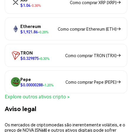
Como comprar XRP (XRP)
$1.04
-0.30%
Ethereum
Como comprar Ethereum (ETH)
$1,921.86
+0.20%
TRON
Como comprar TRON (TRX)
$0.329875
+0.30%
Pepe
Como comprar Pepe (PEPE)
$0.00000288
+1.20%
Explore outros ativos cripto >
Aviso legal
Os mercados de criptomoedas são inerentemente voláteis, e o
preço de NOVA (SN68) e outros ativos digitais pode sofrer