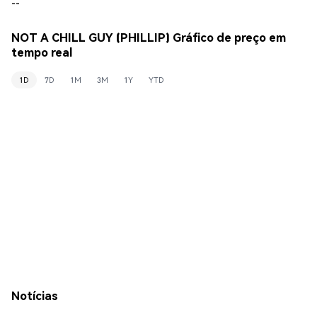
--
NOT A CHILL GUY (PHILLIP) Gráfico de preço em
tempo real
1D
7D
1M
3M
1Y
YTD
Notícias