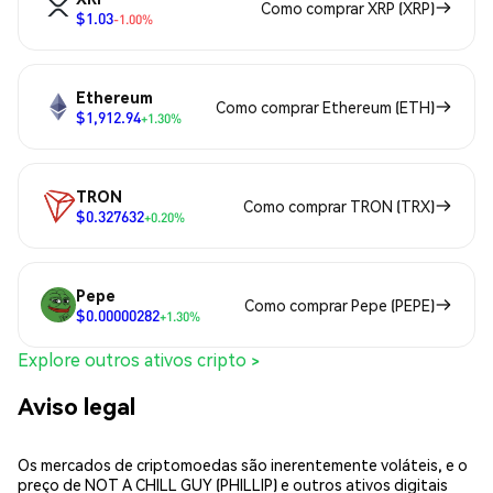
Como comprar XRP (XRP)
$1.03
-1.00%
Ethereum
Como comprar Ethereum (ETH)
$1,912.94
+1.30%
TRON
Como comprar TRON (TRX)
$0.327632
+0.20%
Pepe
Como comprar Pepe (PEPE)
$0.00000282
+1.30%
Explore outros ativos cripto >
Aviso legal
Os mercados de criptomoedas são inerentemente voláteis, e o
preço de NOT A CHILL GUY (PHILLIP) e outros ativos digitais