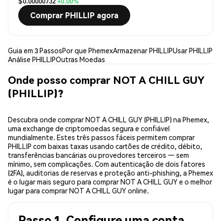
$0.00000732
+0.00%
Comprar PHILLIP agora
Guia em 3 Passos
Por que Phemex
Armazenar PHILLIP
Usar PHILLIP
Análise PHILLIP
Outras Moedas
Onde posso comprar NOT A CHILL GUY
(PHILLIP)?
Descubra onde comprar NOT A CHILL GUY (PHILLIP) na Phemex,
uma exchange de criptomoedas segura e confiável
mundialmente. Estes três passos fáceis permitem comprar
PHILLIP com baixas taxas usando cartões de crédito, débito,
transferências bancárias ou provedores terceiros — sem
mínimo, sem complicações. Com autenticação de dois fatores
(2FA), auditorias de reservas e proteção anti-phishing, a Phemex
é o lugar mais seguro para comprar NOT A CHILL GUY e o melhor
lugar para comprar NOT A CHILL GUY online.
Passo 1. Configure uma conta