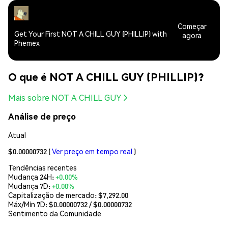
Começar
Get Your First NOT A CHILL GUY (PHILLIP) with
agora
Phemex
O que é NOT A CHILL GUY (PHILLIP)?
Mais sobre NOT A CHILL GUY
Análise de preço
Atual
$0.00000732
(
Ver preço em tempo real
)
Tendências recentes
Mudança 24H:
+0.00%
Mudança 7D:
+0.00%
Capitalização de mercado:
$7,292.00
Máx/Mín 7D: $
0.00000732
/ $
0.00000732
Sentimento da Comunidade