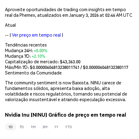
Aproveite oportunidades de trading com insights em tempo
real da Phemex, atualizados em January 3, 2026 at 02:46 AM UTC
Atual
--
(
Ver preço em tempo real
)
Tendências recentes
Mudança 24H:
+0.00%
Mudança 7D:
+2.10%
Capitalização de mercado:
$43,363.00
Máx/Mín 7D: $
0.00000604813238011741
/ $
0.000006048132380117
Sentimento da Comunidade
The community sentiment is now Baixista. NINU carece de
fundamentos sólidos, apresenta baixa adoção, alta
volatilidade e riscos regulatórios, tornando seu potencial de
valorização insustentável e atraindo especulação excessiva.
Nvidia Inu (NINU) Gráfico de preço em tempo real
1D
7D
1M
3M
1Y
YTD