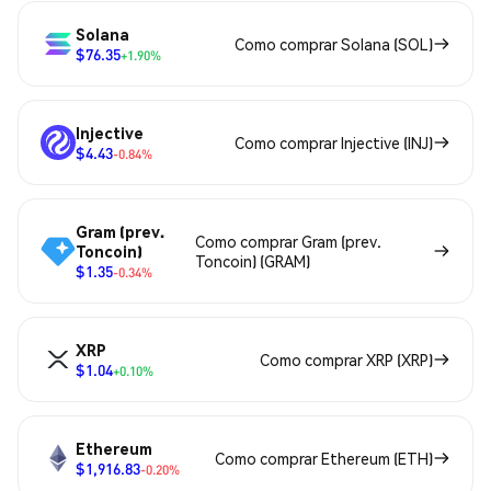
Solana
Como comprar Solana (SOL)
$76.35
+1.90%
Injective
Como comprar Injective (INJ)
$4.43
-0.84%
Gram (prev.
Como comprar Gram (prev.
Toncoin)
Toncoin) (GRAM)
$1.35
-0.34%
XRP
Como comprar XRP (XRP)
$1.04
+0.10%
Ethereum
Como comprar Ethereum (ETH)
$1,916.83
-0.20%