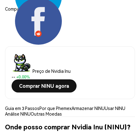
Compartilhar:
Preço de Nvidia Inu
--
+0.00%
Comprar NINU agora
Guia em 3 Passos
Por que Phemex
Armazenar NINU
Usar NINU
Análise NINU
Outras Moedas
Onde posso comprar Nvidia Inu (NINU)?