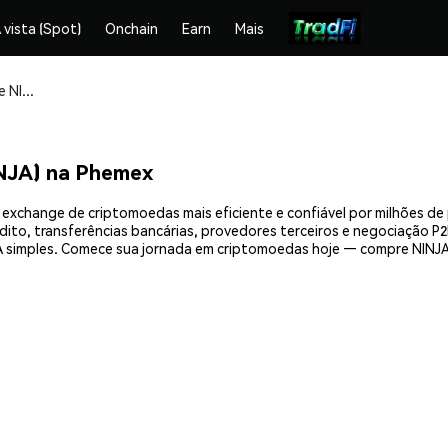
 vista (Spot)
Onchain
Earn
Mais
Compre e armazene NINJA TURTLES ($NINJA) com segurança
NJA) na Phemex
exchange de criptomoedas mais eficiente e confiável por milhões de
ito, transferências bancárias, provedores terceiros e negociação P2P
 simples. Comece sua jornada em criptomoedas hoje — compre NINJA