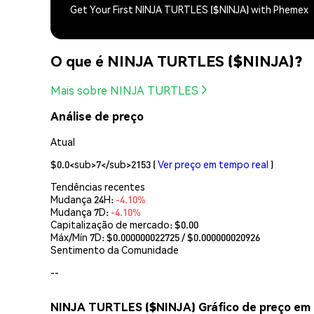
Get Your First NINJA TURTLES ($NINJA) with Phemex
O que é NINJA TURTLES ($NINJA)?
Mais sobre NINJA TURTLES
Análise de preço
Atual
$0.0<sub>7</sub>2153
(
Ver preço em tempo real
)
Tendências recentes
Mudança 24H:
-4.10%
Mudança 7D:
-4.10%
Capitalização de mercado:
$0.00
Máx/Mín 7D: $
0.000000022725
/ $
0.000000020926
Sentimento da Comunidade
--
NINJA TURTLES ($NINJA) Gráfico de preço em 