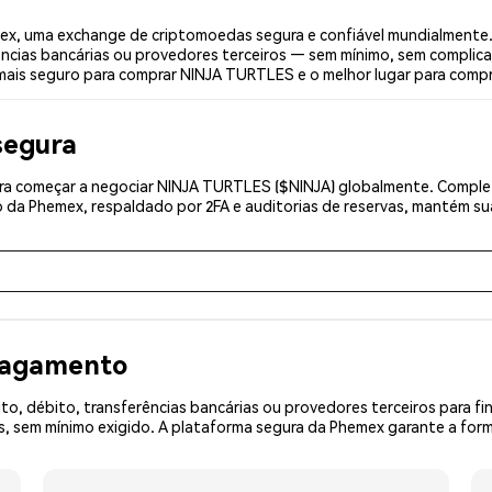
x, uma exchange de criptomoedas segura e confiável mundialmente.
ências bancárias ou provedores terceiros — sem mínimo, sem complica
r mais seguro para comprar NINJA TURTLES e o melhor lugar para comp
segura
a começar a negociar NINJA TURTLES ($NINJA) globalmente. Complete
 da Phemex, respaldado por 2FA e auditorias de reservas, mantém sua
 pagamento
o, débito, transferências bancárias ou provedores terceiros para f
sem mínimo exigido. A plataforma segura da Phemex garante a forma