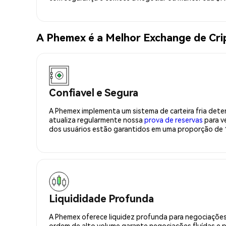
A Phemex é a Melhor Exchange de C
Confiavel e Segura
A Phemex implementa um sistema de carteira fria deter
atualiza regularmente nossa
prova de reservas
para ve
dos usuários estão garantidos em uma proporção de 1
Liquididade Profunda
A Phemex oferece liquidez profunda para negociações
ordem de alto volume garante negociações fluídas e 