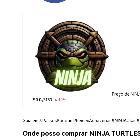
Preço de NIN
$0.0
2153
-4.10%
7
Guia em 3 Passos
Por que Phemex
Armazenar $NINJA
Usar 
Onde posso comprar NINJA TURTLES