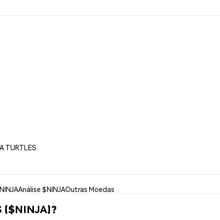
JA TURTLES
$NINJA
Análise $NINJA
Outras Moedas
 ($NINJA)?