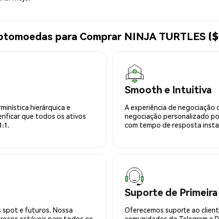
riptomoedas para Comprar NINJA TURTLES (
Smooth e Intuitiva
minística hierárquica e
A experiência de negociação 
rificar que todos os ativos
negociação personalizado po
:1.
com tempo de resposta insta
Suporte de Primeira
 spot e futuros. Nossa
Oferecemos suporte ao cliente
preços estáveis para todos os
comunidades do Telegram e Di