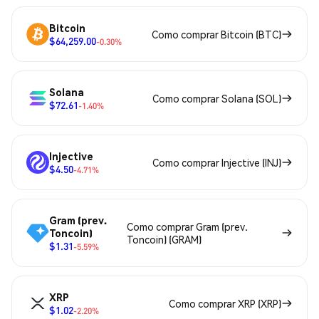
Bitcoin
Como comprar Bitcoin (BTC)
$64,259.00
-0.30%
Solana
Como comprar Solana (SOL)
$72.61
-1.40%
Injective
Como comprar Injective (INJ)
$4.50
-4.71%
Gram (prev.
Como comprar Gram (prev.
Toncoin)
Toncoin) (GRAM)
$1.31
-5.59%
XRP
Como comprar XRP (XRP)
$1.02
-2.20%