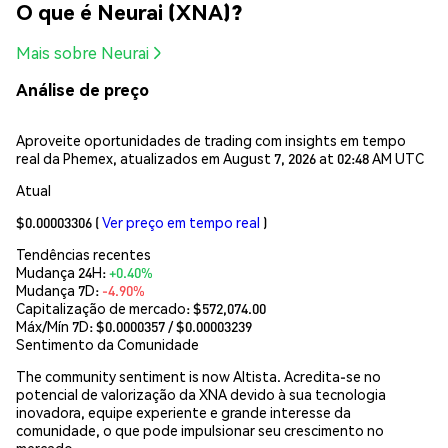
O que é Neurai (XNA)?
Mais sobre Neurai
Análise de preço
Aproveite oportunidades de trading com insights em tempo
real da Phemex, atualizados em August 7, 2026 at 02:48 AM UTC
Atual
$0.00003306
(
Ver preço em tempo real
)
Tendências recentes
Mudança 24H:
+0.40%
Mudança 7D:
-4.90%
Capitalização de mercado:
$572,074.00
Máx/Mín 7D: $
0.0000357
/ $
0.00003239
Sentimento da Comunidade
The community sentiment is now Altista. Acredita-se no
potencial de valorização da XNA devido à sua tecnologia
inovadora, equipe experiente e grande interesse da
comunidade, o que pode impulsionar seu crescimento no
mercado.