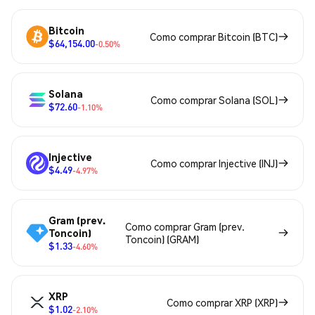
Bitcoin
Como comprar Bitcoin (BTC)
$64,154.00
-0.50%
Solana
Como comprar Solana (SOL)
$72.60
-1.10%
Injective
Como comprar Injective (INJ)
$4.49
-4.97%
Gram (prev.
Como comprar Gram (prev.
Toncoin)
Toncoin) (GRAM)
$1.33
-4.60%
XRP
Como comprar XRP (XRP)
$1.02
-2.10%