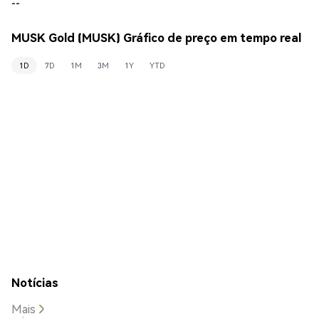
--
MUSK Gold (MUSK) Gráfico de preço em tempo real
1D
7D
1M
3M
1Y
YTD
Notícias
Mais