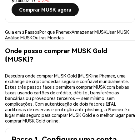
$0.00002117
-4.27%
Comprar MUSK agora
Guia em 3 Passos
Por que Phemex
Armazenar MUSK
Usar MUSK
Análise MUSK
Outras Moedas
Onde posso comprar MUSK Gold
(MUSK)?
Descubra onde comprar MUSK Gold (MUSK) na Phemex, uma
exchange de criptomoedas segura e confiável mundialmente.
Estes três passos fáceis permitem comprar MUSK com baixas
taxas usando cartões de crédito, débito, transferências
bancárias ou provedores terceiros — sem mínimo, sem
complicações. Com autenticação de dois fatores (2FA),
auditorias de reservas e proteção anti-phishing, a Phemex é o
lugar mais seguro para comprar MUSK Gold e o melhor lugar para
comprar MUSK Gold online.
Passo 1. Configure uma conta