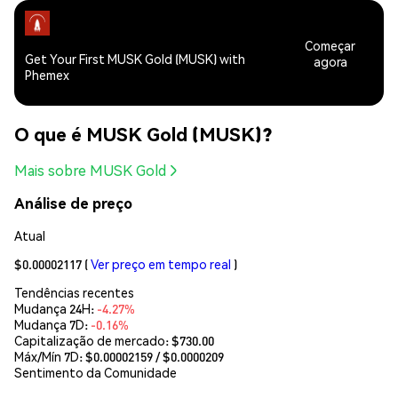
Começar
Get Your First MUSK Gold (MUSK) with
agora
Phemex
O que é MUSK Gold (MUSK)?
Mais sobre MUSK Gold
Análise de preço
Atual
$0.00002117
(
Ver preço em tempo real
)
Tendências recentes
Mudança 24H:
-4.27%
Mudança 7D:
-0.16%
Capitalização de mercado:
$730.00
Máx/Mín 7D: $
0.00002159
/ $
0.0000209
Sentimento da Comunidade