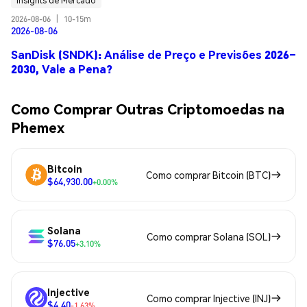
Insights de Mercado
2026-08-06
|
10-15m
2026-08-06
SanDisk (SNDK): Análise de Preço e Previsões 2026–
2030, Vale a Pena?
Como Comprar Outras Criptomoedas na
Phemex
Bitcoin
Como comprar Bitcoin (BTC)
$64,930.00
+0.00%
Solana
Como comprar Solana (SOL)
$76.05
+3.10%
Injective
Como comprar Injective (INJ)
$4.40
-1.63%