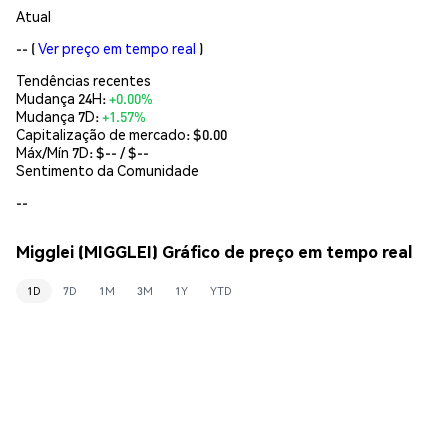
Atual
--
(
Ver preço em tempo real
)
Tendências recentes
Mudança 24H:
+0.00%
Mudança 7D:
+1.57%
Capitalização de mercado:
$0.00
Máx/Mín 7D: $
--
/ $
--
Sentimento da Comunidade
--
Migglei (MIGGLEI) Gráfico de preço em tempo real
1D
7D
1M
3M
1Y
YTD