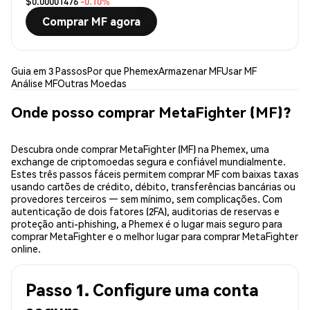
$0.00001476
-0.10%
Comprar MF agora
Guia em 3 Passos
Por que Phemex
Armazenar MF
Usar MF
Análise MF
Outras Moedas
Onde posso comprar MetaFighter (MF)?
Descubra onde comprar MetaFighter (MF) na Phemex, uma
exchange de criptomoedas segura e confiável mundialmente.
Estes três passos fáceis permitem comprar MF com baixas taxas
usando cartões de crédito, débito, transferências bancárias ou
provedores terceiros — sem mínimo, sem complicações. Com
autenticação de dois fatores (2FA), auditorias de reservas e
proteção anti-phishing, a Phemex é o lugar mais seguro para
comprar MetaFighter e o melhor lugar para comprar MetaFighter
online.
Passo 1. Configure uma conta