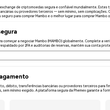
xchange de criptomoedas segura e confiável mundialmente. Estes t
bancárias ou provedores terceiros — sem mínimo, sem complicações. C
is seguro para comprar Mambo e o melhor lugar para comprar Mambo o
segura
ra começar a negociar Mambo (MAMBO) globalmente. Complete a verif
espaldado por 2FA e auditorias de reservas, mantém sua conta prote
 pagamento
o, débito, transferências bancárias ou provedores terceiros para f
 sem mínimo exigido. A plataforma segura da Phemex garante a form