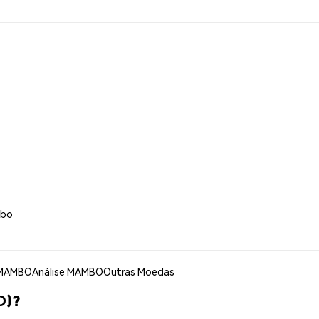
mbo
 MAMBO
Análise MAMBO
Outras Moedas
O)?