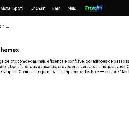
 vista (Spot)
Onchain
Earn
Mais
Compre e armazene Mambo (MAMBO) com segurança
Phemex
de criptomoedas mais eficiente e confiável por milhões de pessoas
ito, transferências bancárias, provedores terceiros e negociação P2P
 simples. Comece sua jornada em criptomoedas hoje — compre Mamb