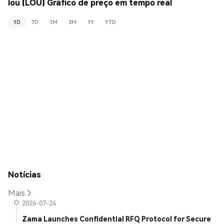
lou (LOU) Gráfico de preço em tempo real
1D
7D
1M
3M
1Y
YTD
Notícias
Mais
2026-07-24
Zama Launches Confidential RFQ Protocol for Secure