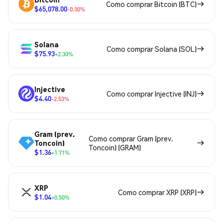
Como comprar Bitcoin (BTC)
$65,078.00
-0.30%
Solana
Como comprar Solana (SOL)
$75.93
+2.30%
Injective
Como comprar Injective (INJ)
$4.40
-2.53%
Gram (prev.
Como comprar Gram (prev.
Toncoin)
Toncoin) (GRAM)
$1.36
+1.71%
XRP
Como comprar XRP (XRP)
$1.04
+0.50%