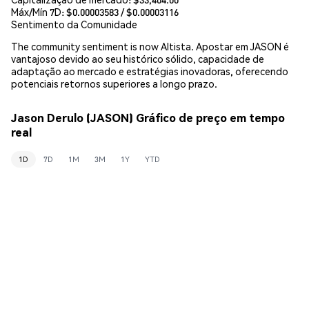
Máx/Mín 7D: $
0.00003583
/ $
0.00003116
Sentimento da Comunidade
The community sentiment is now Altista. Apostar em JASON é
vantajoso devido ao seu histórico sólido, capacidade de
adaptação ao mercado e estratégias inovadoras, oferecendo
potenciais retornos superiores a longo prazo.
Jason Derulo (JASON) Gráfico de preço em tempo
real
1D
7D
1M
3M
1Y
YTD