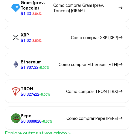
Gram (prev.
Como comprar Gram (prev.
Toncoin)
Toncoin) (GRAM)
$1.33
-3.86%
XRP
Como comprar XRP (XRP)
$1.02
-3.00%
Ethereum
Como comprar Ethereum (ETH)
$1,907.32
+0.00%
TRON
Como comprar TRON (TRX)
$0.327422
+0.00%
Pepe
Como comprar Pepe (PEPE)
$0.0000028
+0.50%
Explore outros ativos cripto >