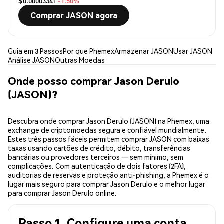
$0.00003341
-1.50%
Comprar JASON agora
Guia em 3 Passos
Por que Phemex
Armazenar JASON
Usar JASON
Análise JASON
Outras Moedas
Onde posso comprar Jason Derulo
(JASON)?
Descubra onde comprar Jason Derulo (JASON) na Phemex, uma
exchange de criptomoedas segura e confiável mundialmente.
Estes três passos fáceis permitem comprar JASON com baixas
taxas usando cartões de crédito, débito, transferências
bancárias ou provedores terceiros — sem mínimo, sem
complicações. Com autenticação de dois fatores (2FA),
auditorias de reservas e proteção anti-phishing, a Phemex é o
lugar mais seguro para comprar Jason Derulo e o melhor lugar
para comprar Jason Derulo online.
Passo 1. Configure uma conta