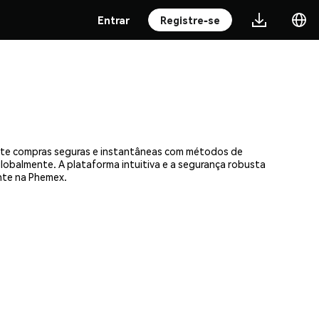
Entrar
Registre-se
veite compras seguras e instantâneas com métodos de
 globalmente. A plataforma intuitiva e a segurança robusta
nte na Phemex.