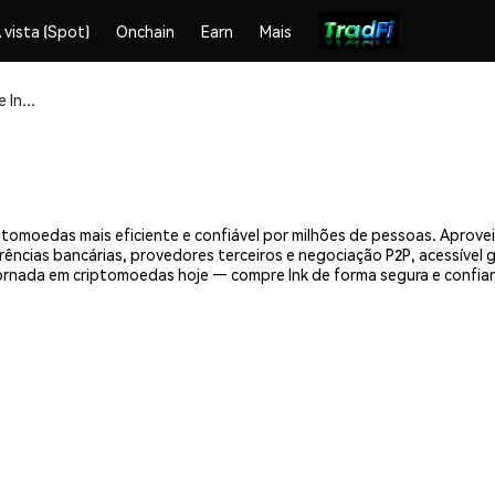
 vista (Spot)
Onchain
Earn
Mais
Compre e armazene Ink (INK) com segurança
iptomoedas mais eficiente e confiável por milhões de pessoas. Apro
erências bancárias, provedores terceiros e negociação P2P, acessível
ornada em criptomoedas hoje — compre Ink de forma segura e confia