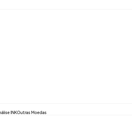
álise INK
Outras Moedas