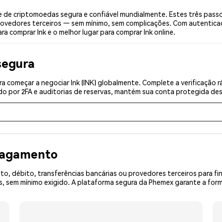
 de criptomoedas segura e confiável mundialmente. Estes três pass
provedores terceiros — sem mínimo, sem complicações. Com autenticaçã
a comprar Ink e o melhor lugar para comprar Ink online.
segura
a começar a negociar Ink (INK) globalmente. Complete a verificação 
o por 2FA e auditorias de reservas, mantém sua conta protegida desd
 pagamento
o, débito, transferências bancárias ou provedores terceiros para f
sem mínimo exigido. A plataforma segura da Phemex garante a forma