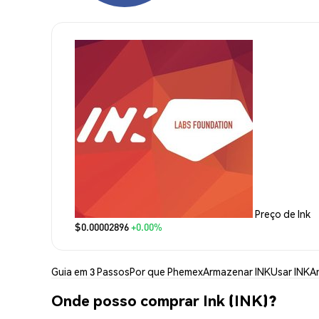
Preço de Ink
$0.00002896
+0.00%
Guia em 3 Passos
Por que Phemex
Armazenar INK
Usar INK
An
Onde posso comprar Ink (INK)?