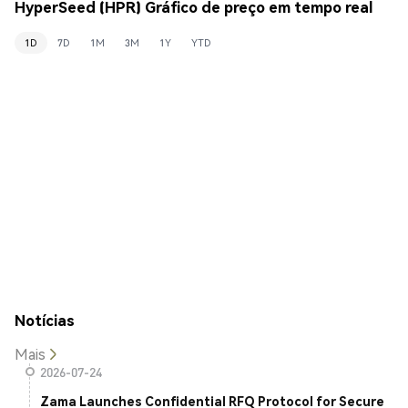
HyperSeed (HPR) Gráfico de preço em tempo real
1D
7D
1M
3M
1Y
YTD
Notícias
Mais
2026-07-24
Zama Launches Confidential RFQ Protocol for Secure