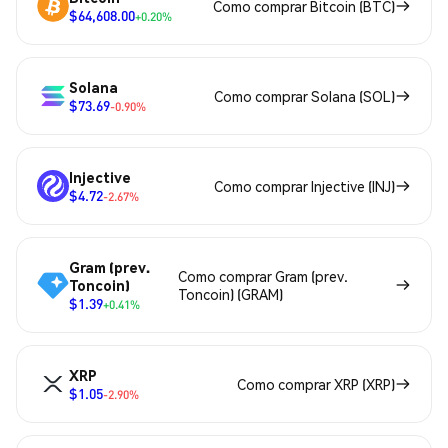
Como comprar Bitcoin (BTC)
$64,608.00
+0.20%
Solana
Como comprar Solana (SOL)
$73.69
-0.90%
Injective
Como comprar Injective (INJ)
$4.72
-2.67%
Gram (prev.
Como comprar Gram (prev.
Toncoin)
Toncoin) (GRAM)
$1.39
+0.41%
XRP
Como comprar XRP (XRP)
$1.05
-2.90%