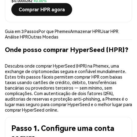
$0.0000282
+0.00%
Comprar HPR agora
Guia em 3 Passos
Por que Phemex
Armazenar HPR
Usar HPR
Análise HPR
Outras Moedas
Onde posso comprar HyperSeed (HPR)?
Descubra onde comprar HyperSeed (HPR) na Phemex, uma
exchange de criptomoedas segura e confiável mundialmente.
Estes três passos fáceis permitem comprar HPR com baixas
taxas usando cartões de crédito, débito, transferências
bancárias ou provedores terceiros — sem mínimo, sem
complicações. Com autenticação de dois fatores (2FA),
auditorias de reservas e proteção anti-phishing, a Phemex é o
lugar mais seguro para comprar HyperSeed e o melhor lugar para
comprar HyperSeed online.
Passo 1. Configure uma conta