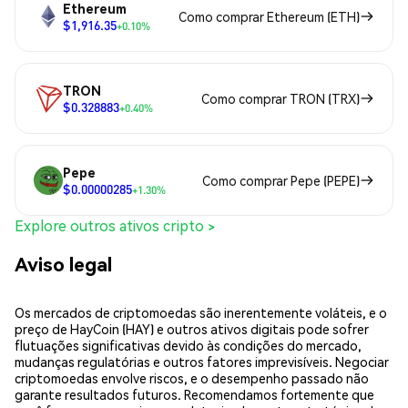
Ethereum
Como comprar Ethereum (ETH)
$1,916.35
+0.10%
TRON
Como comprar TRON (TRX)
$0.328883
+0.40%
Pepe
Como comprar Pepe (PEPE)
$0.00000285
+1.30%
Explore outros ativos cripto >
Aviso legal
Os mercados de criptomoedas são inerentemente voláteis, e o
preço de HayCoin (HAY) e outros ativos digitais pode sofrer
flutuações significativas devido às condições do mercado,
mudanças regulatórias e outros fatores imprevisíveis. Negociar
criptomoedas envolve riscos, e o desempenho passado não
garante resultados futuros. Recomendamos fortemente que