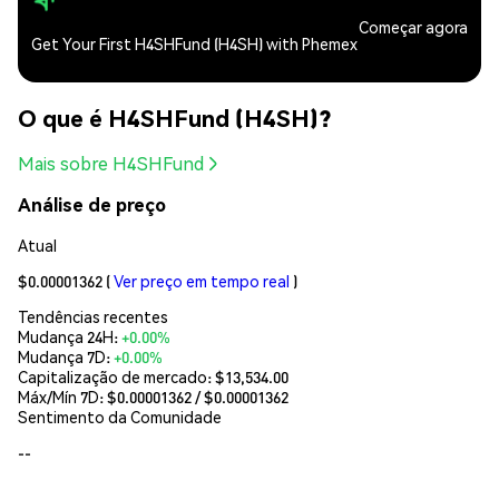
Começar agora
Get Your First H4SHFund (H4SH) with Phemex
O que é H4SHFund (H4SH)?
Mais sobre H4SHFund
Análise de preço
Atual
$0.00001362
(
Ver preço em tempo real
)
Tendências recentes
Mudança 24H:
+0.00%
Mudança 7D:
+0.00%
Capitalização de mercado:
$13,534.00
Máx/Mín 7D: $
0.00001362
/ $
0.00001362
Sentimento da Comunidade
--