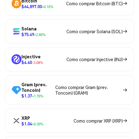
Bitcoin
Como comprar Bitcoin (BTC)
$64,897.00
+0.10%
Solana
Como comprar Solana (SOL)
$75.49
+2.80%
Injective
Como comprar Injective (INJ)
$4.40
-3.08%
Gram (prev.
Como comprar Gram (prev.
Toncoin)
Toncoin) (GRAM)
$1.37
+1.70%
XRP
Como comprar XRP (XRP)
$1.04
+0.30%