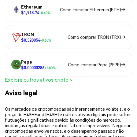
Ethereum
Como comprar Ethereum (ETH)
$1,918.74
+0.40%
TRON
Como comprar TRON (TRX)
$0.328854
+0.60%
Pepe
Como comprar Pepe (PEPE)
$0.00000286
+1.80%
Explore outros ativos cripto >
Aviso legal
Os mercados de criptomoedas são inerentemente voláteis, e o
preço de H4SHFund (H4SH) e outros ativos digitais pode sofrer
flutuações significativas devido às condições do mercado,
mudanças regulatórias e outros fatores imprevisíveis. Negociar
criptomoedas envolve riscos, e o desempenho passado não
garante resultados futuros. Recomendamos fortemente que