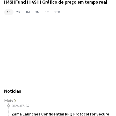
H4SHFund (H4SH) Gráfico de preço em tempo real
1D
7D
1M
3M
1Y
YTD
Notícias
Mais
2026-07-24
Zama Launches Confidential RFQ Protocol for Secure