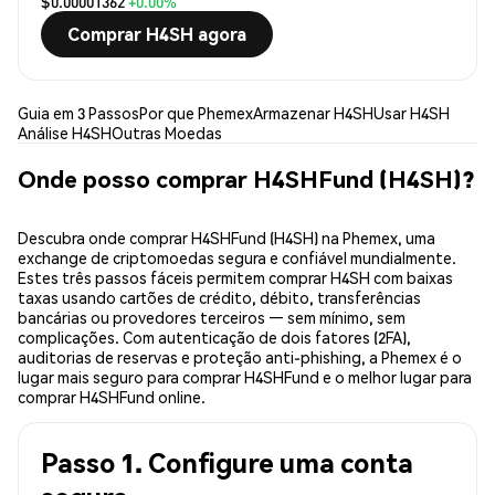
$0.00001362
+0.00%
Comprar H4SH agora
Guia em 3 Passos
Por que Phemex
Armazenar H4SH
Usar H4SH
Análise H4SH
Outras Moedas
Onde posso comprar H4SHFund (H4SH)?
Descubra onde comprar H4SHFund (H4SH) na Phemex, uma
exchange de criptomoedas segura e confiável mundialmente.
Estes três passos fáceis permitem comprar H4SH com baixas
taxas usando cartões de crédito, débito, transferências
bancárias ou provedores terceiros — sem mínimo, sem
complicações. Com autenticação de dois fatores (2FA),
auditorias de reservas e proteção anti-phishing, a Phemex é o
lugar mais seguro para comprar H4SHFund e o melhor lugar para
comprar H4SHFund online.
Passo 1. Configure uma conta