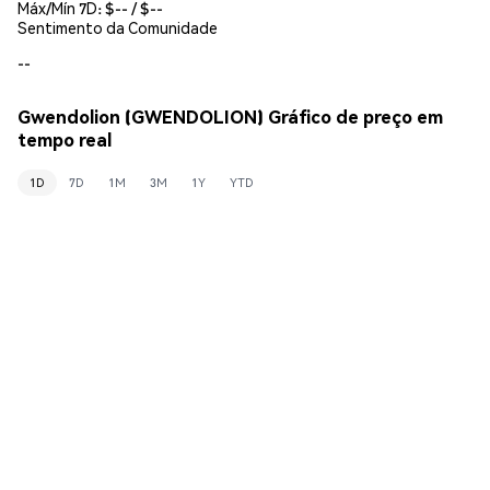
Máx/Mín 7D: $
--
/ $
--
Sentimento da Comunidade
--
Gwendolion (GWENDOLION) Gráfico de preço em
tempo real
1D
7D
1M
3M
1Y
YTD