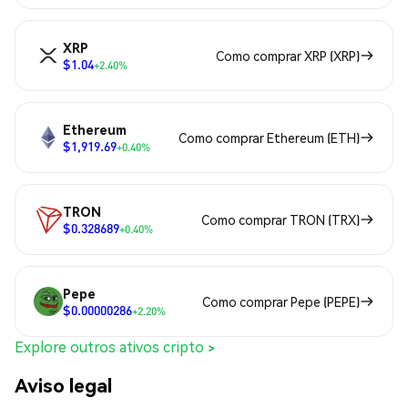
XRP
Como comprar XRP (XRP)
$1.04
+2.40%
Ethereum
Como comprar Ethereum (ETH)
$1,919.69
+0.40%
TRON
Como comprar TRON (TRX)
$0.328689
+0.40%
Pepe
Como comprar Pepe (PEPE)
$0.00000286
+2.20%
Explore outros ativos cripto >
Aviso legal