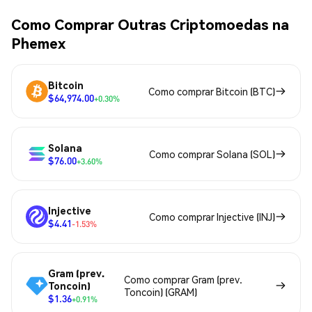
Como Comprar Outras Criptomoedas na
Phemex
Bitcoin
Como comprar Bitcoin (BTC)
$64,974.00
+0.30%
Solana
Como comprar Solana (SOL)
$76.00
+3.60%
Injective
Como comprar Injective (INJ)
$4.41
-1.53%
Gram (prev.
Como comprar Gram (prev.
Toncoin)
Toncoin) (GRAM)
$1.36
+0.91%