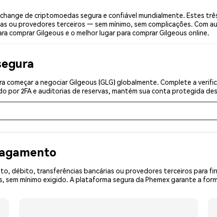
change de criptomoedas segura e confiável mundialmente. Estes trê
ias ou provedores terceiros — sem mínimo, sem complicações. Com aut
ra comprar Gilgeous e o melhor lugar para comprar Gilgeous online.
segura
a começar a negociar Gilgeous (GLG) globalmente. Complete a verifi
o por 2FA e auditorias de reservas, mantém sua conta protegida desd
 pagamento
o, débito, transferências bancárias ou provedores terceiros para f
 sem mínimo exigido. A plataforma segura da Phemex garante a forma