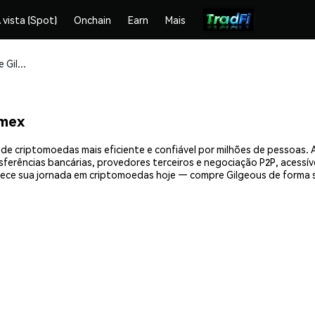
 vista (Spot)
Onchain
Earn
Mais
Compre e armazene Gilgeous (GLG) com segurança
emex
de criptomoedas mais eficiente e confiável por milhões de pessoas
nsferências bancárias, provedores terceiros e negociação P2P, acessív
ece sua jornada em criptomoedas hoje — compre Gilgeous de forma s