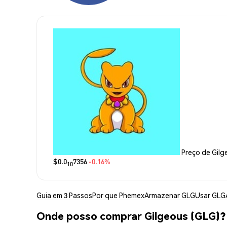
Preço de Gilg
$0.0
7356
-0.16%
10
Guia em 3 Passos
Por que Phemex
Armazenar GLG
Usar GLG
Onde posso comprar Gilgeous (GLG)?