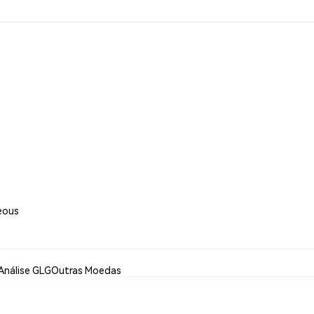
eous
Análise GLG
Outras Moedas