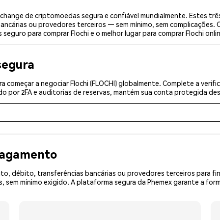
xchange de criptomoedas segura e confiável mundialmente. Estes trê
bancárias ou provedores terceiros — sem mínimo, sem complicações. C
 seguro para comprar Flochi e o melhor lugar para comprar Flochi onli
segura
a começar a negociar Flochi (FLOCHI) globalmente. Complete a verif
o por 2FA e auditorias de reservas, mantém sua conta protegida desd
 pagamento
o, débito, transferências bancárias ou provedores terceiros para f
sem mínimo exigido. A plataforma segura da Phemex garante a forma