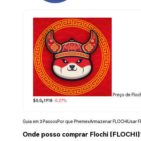
Preço de Floc
$0.0
1918
-0.27%
9
Guia em 3 Passos
Por que Phemex
Armazenar FLOCHI
Usar 
Onde posso comprar Flochi (FLOCHI)