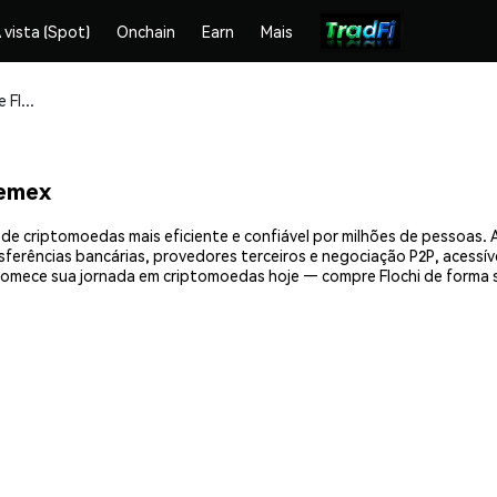
 vista (Spot)
Onchain
Earn
Mais
Compre e armazene Flochi (FLOCHI) com segurança
hemex
 de criptomoedas mais eficiente e confiável por milhões de pessoas
nsferências bancárias, provedores terceiros e negociação P2P, acessív
omece sua jornada em criptomoedas hoje — compre Flochi de forma 