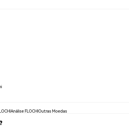
hi
FLOCHI
Análise FLOCHI
Outras Moedas
?