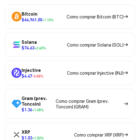
Bitcoin
Como comprar Bitcoin (BTC)
$64,961.00
+1.10%
Solana
Como comprar Solana (SOL)
$74.63
+2.60%
Injective
Como comprar Injective (INJ)
$4.47
-0.88%
Gram (prev.
Como comprar Gram (prev.
Toncoin)
Toncoin) (GRAM)
$1.36
+1.08%
XRP
Como comprar XRP (XRP)
$1.03
+1.50%