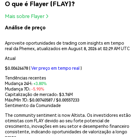
O que é Flayer (FLAY)?
Mais sobre Flayer
Análise de preço
Aproveite oportunidades de trading com insights em tempo
real da Phemex, atualizados em August 8, 2026 at 02:29 AM UTC
Atual
$0.00626678
(
Ver preço em tempo real
)
Tendências recentes
Mudança 24H:
+3.80%
Mudança 7D:
-5.90%
Capitalização de mercado:
$3.76M
Máx/Mín 7D: $
0.00740587
/ $
0.00557233
Sentimento da Comunidade
The community sentiment is now Altista. Os investidores estão
otimistas com FLAY devido ao seu forte potencial de
crescimento, inovações em seu setor e desempenho financeiro
consistente, indicando oportunidades de valorização a longo
prazo.