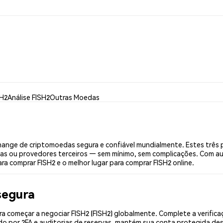
SH2
Análise FISH2
Outras Moedas
hange de criptomoedas segura e confiável mundialmente. Estes três 
ias ou provedores terceiros — sem mínimo, sem complicações. Com aut
ra comprar FISH2 e o melhor lugar para comprar FISH2 online.
segura
a começar a negociar FISH2 (FISH2) globalmente. Complete a verific
o por 2FA e auditorias de reservas, mantém sua conta protegida desd