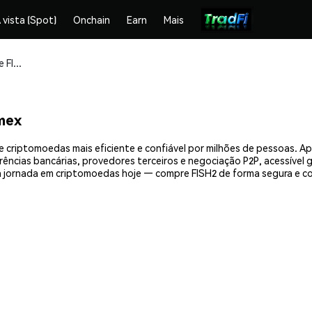
 vista (Spot)
Onchain
Earn
Mais
Compre e armazene FISH2 (FISH2) com segurança
mex
e criptomoedas mais eficiente e confiável por milhões de pessoas. 
erências bancárias, provedores terceiros e negociação P2P, acessível
 jornada em criptomoedas hoje — compre FISH2 de forma segura e c