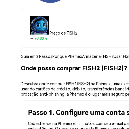
Preço de FISH2
--
+0.00%
Guia em 3 Passos
Por que Phemex
Armazenar FISH2
Usar FI
Onde posso comprar FISH2 (FISH2)?
Descubra onde comprar FISH2 (FISH2) na Phemex, uma exc
usando cartões de crédito, débito, transferências bancár
proteção anti-phishing, a Phemex é o lugar mais seguro pa
Passo 1. Configure uma conta 
Cadastre-se na Phemex em minutos com seu e-mail par
instantâneas. O registro seguro da Phemex, respaldad