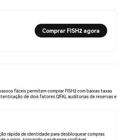
Comprar FISH2 agora
passos fáceis permitem comprar FISH2 com baixas taxas
enticação de dois fatores (2FA), auditorias de reservas e
ação rápida de identidade para desbloquear compras
e o início, tornando a exchange confiável.