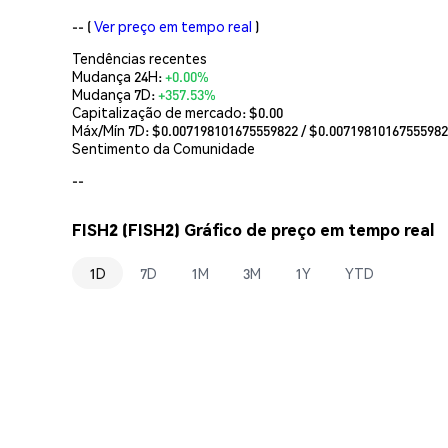
--
(
Ver preço em tempo real
)
Tendências recentes
Mudança 24H:
+0.00%
Mudança 7D:
+357.53%
Capitalização de mercado:
$0.00
Máx/Mín 7D: $
0.007198101675559822
/ $
0.0071981016755598
Sentimento da Comunidade
--
FISH2 (FISH2) Gráfico de preço em tempo real
1D
7D
1M
3M
1Y
YTD