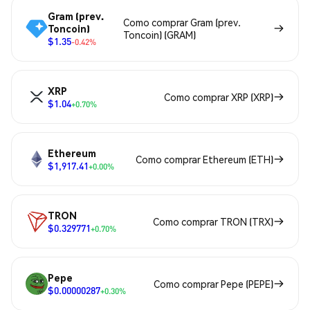
Gram (prev.
Como comprar Gram (prev.
Toncoin)
Toncoin) (GRAM)
$1.35
-0.42%
XRP
Como comprar XRP (XRP)
$1.04
+0.70%
Ethereum
Como comprar Ethereum (ETH)
$1,917.41
+0.00%
TRON
Como comprar TRON (TRX)
$0.329771
+0.70%
Pepe
Como comprar Pepe (PEPE)
$0.00000287
+0.30%