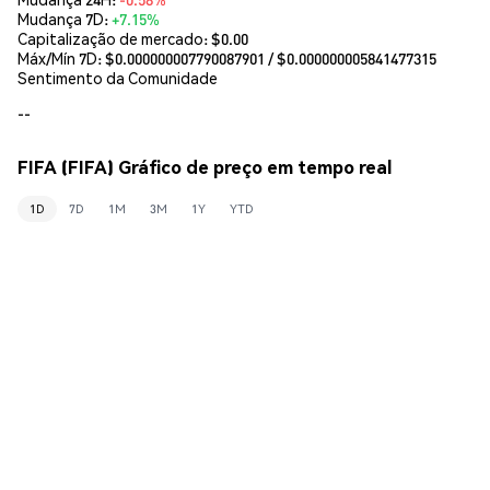
Mudança 7D:
+7.15%
Capitalização de mercado:
$0.00
Máx/Mín 7D: $
0.000000007790087901
/ $
0.000000005841477315
Sentimento da Comunidade
--
FIFA (FIFA) Gráfico de preço em tempo real
1D
7D
1M
3M
1Y
YTD