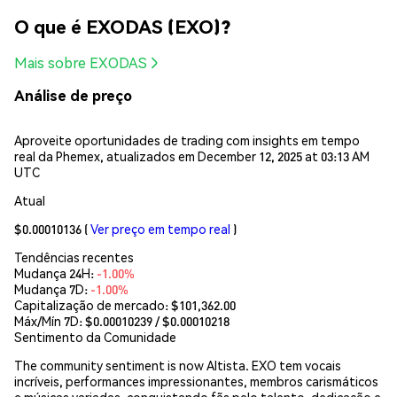
O que é EXODAS (EXO)?
Mais sobre EXODAS
Análise de preço
Aproveite oportunidades de trading com insights em tempo
real da Phemex, atualizados em December 12, 2025 at 03:13 AM
UTC
Atual
$0.00010136
(
Ver preço em tempo real
)
Tendências recentes
Mudança 24H:
-1.00%
Mudança 7D:
-1.00%
Capitalização de mercado:
$101,362.00
Máx/Mín 7D: $
0.00010239
/ $
0.00010218
Sentimento da Comunidade
The community sentiment is now Altista. EXO tem vocais
incríveis, performances impressionantes, membros carismáticos
e músicas variadas, conquistando fãs pelo talento, dedicação e