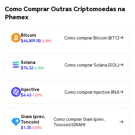
Como Comprar Outras Criptomoedas na
Phemex
Bitcoin
Como comprar Bitcoin (BTC)
$64,809.00
-0.20%
Solana
Como comprar Solana (SOL)
$76.32
+2.30%
Injective
Como comprar Injective (INJ)
$4.43
-1.02%
Gram (prev.
Como comprar Gram (prev.
Toncoin)
Toncoin) (GRAM)
$1.35
-0.55%