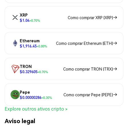
XRP
Como comprar XRP (XRP)
$1.04
+0.70%
Ethereum
Como comprar Ethereum (ETH)
$1,916.45
+0.00%
TRON
Como comprar TRON (TRX)
$0.329605
+0.70%
Pepe
Como comprar Pepe (PEPE)
$0.00000286
+0.30%
Explore outros ativos cripto >
Aviso legal