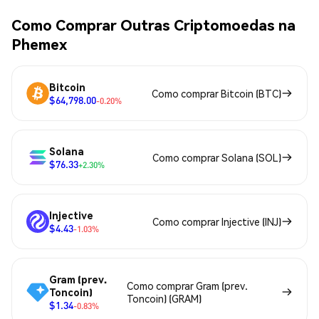
Como Comprar Outras Criptomoedas na
Phemex
Bitcoin
Como comprar Bitcoin (BTC)
$64,798.00
-0.20%
Solana
Como comprar Solana (SOL)
$76.33
+2.30%
Injective
Como comprar Injective (INJ)
$4.43
-1.03%
Gram (prev.
Como comprar Gram (prev.
Toncoin)
Toncoin) (GRAM)
$1.34
-0.83%