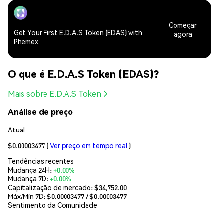
Começar
Get Your First E.D.A.S Token (EDAS) with
agora
Phemex
O que é E.D.A.S Token (EDAS)?
Mais sobre E.D.A.S Token
Análise de preço
Atual
$0.00003477
(
Ver preço em tempo real
)
Tendências recentes
Mudança 24H:
+0.00%
Mudança 7D:
+0.00%
Capitalização de mercado:
$34,752.00
Máx/Mín 7D: $
0.00003477
/ $
0.00003477
Sentimento da Comunidade