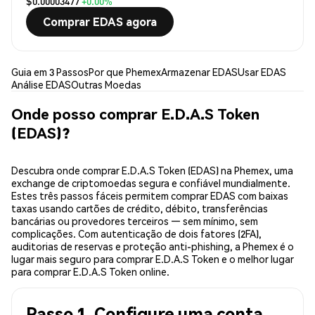
$0.00003477
+0.00%
Comprar EDAS agora
Guia em 3 Passos
Por que Phemex
Armazenar EDAS
Usar EDAS
Análise EDAS
Outras Moedas
Onde posso comprar E.D.A.S Token
(EDAS)?
Descubra onde comprar E.D.A.S Token (EDAS) na Phemex, uma
exchange de criptomoedas segura e confiável mundialmente.
Estes três passos fáceis permitem comprar EDAS com baixas
taxas usando cartões de crédito, débito, transferências
bancárias ou provedores terceiros — sem mínimo, sem
complicações. Com autenticação de dois fatores (2FA),
auditorias de reservas e proteção anti-phishing, a Phemex é o
lugar mais seguro para comprar E.D.A.S Token e o melhor lugar
para comprar E.D.A.S Token online.
Passo 1. Configure uma conta