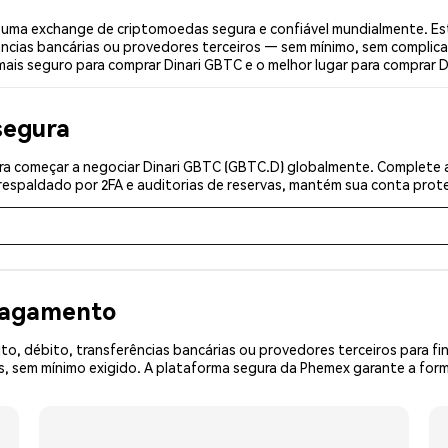
 uma exchange de criptomoedas segura e confiável mundialmente. Es
ências bancárias ou provedores terceiros — sem mínimo, sem complica
mais seguro para comprar Dinari GBTC e o melhor lugar para comprar D
segura
a começar a negociar Dinari GBTC (GBTC.D) globalmente. Complete a
espaldado por 2FA e auditorias de reservas, mantém sua conta prote
 pagamento
o, débito, transferências bancárias ou provedores terceiros para f
 sem mínimo exigido. A plataforma segura da Phemex garante a form