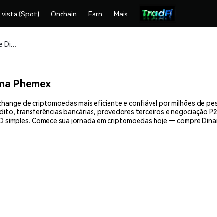
 vista (Spot)
Onchain
Earn
Mais
Compre e armazene Dinari GBTC (GBTC.D) com segurança
 na Phemex
hange de criptomoedas mais eficiente e confiável por milhões de p
ito, transferências bancárias, provedores terceiros e negociação P2P
 simples. Comece sua jornada em criptomoedas hoje — compre Dinar