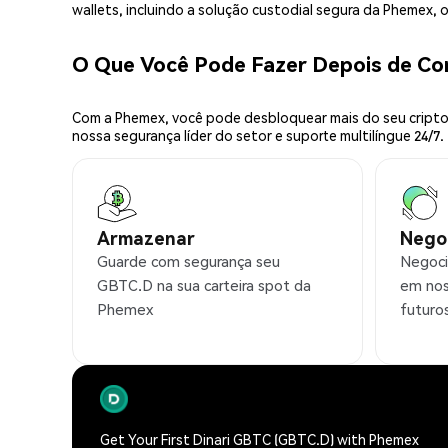
wallets, incluindo a solução custodial segura da Phemex,
O Que Você Pode Fazer Depois de C
Com a Phemex, você pode desbloquear mais do seu cripto.
nossa segurança líder do setor e suporte multilíngue 24/7.
Armazenar
Nego
Guarde com segurança seu
Negoci
GBTC.D na sua carteira spot da
em nos
Phemex
futuro
Get Your First Dinari GBTC (GBTC.D) with Phemex