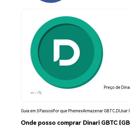
Preço de Dina
--
--%
Guia em 3 Passos
Por que Phemex
Armazenar GBTC.D
Usar
Onde posso comprar Dinari GBTC (G