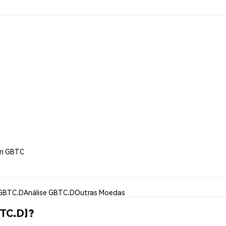
ri GBTC
 GBTC.D
Análise GBTC.D
Outras Moedas
BTC.D)?