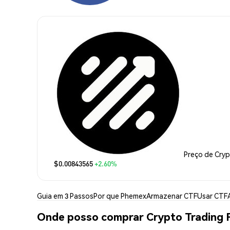
Preço de Cry
$0.00843565
+2.60%
Guia em 3 Passos
Por que Phemex
Armazenar CTF
Usar CTF
Onde posso comprar Crypto Trading 