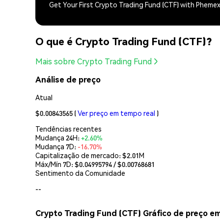
Get Your First Crypto Trading Fund (CTF) with Pheme
O que é Crypto Trading Fund (CTF)?
Mais sobre Crypto Trading Fund
Análise de preço
Atual
$0.00843565
(
Ver preço em tempo real
)
Tendências recentes
Mudança 24H:
+2.60%
Mudança 7D:
-16.70%
Capitalização de mercado:
$2.01M
Máx/Mín 7D: $
0.04995794
/ $
0.00768681
Sentimento da Comunidade
--
Crypto Trading Fund (CTF) Gráfico de preço e