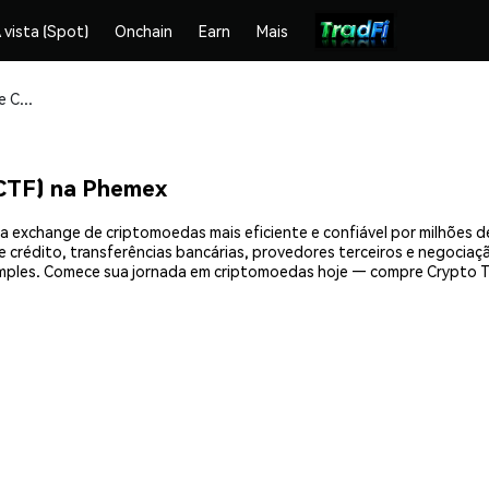
 vista (Spot)
Onchain
Earn
Mais
Compre e armazene Crypto Trading Fund (CTF) com segurança
CTF) na Phemex
a exchange de criptomoedas mais eficiente e confiável por milhões 
crédito, transferências bancárias, provedores terceiros e negociação
mples. Comece sua jornada em criptomoedas hoje — compre Crypto Tr