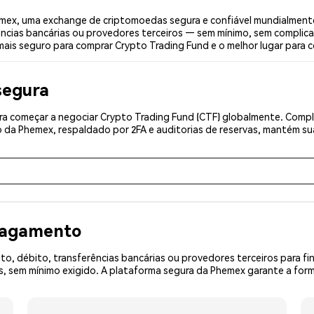
mex, uma exchange de criptomoedas segura e confiável mundialmente
ências bancárias ou provedores terceiros — sem mínimo, sem complica
 mais seguro para comprar Crypto Trading Fund e o melhor lugar para 
segura
a começar a negociar Crypto Trading Fund (CTF) globalmente. Comple
 da Phemex, respaldado por 2FA e auditorias de reservas, mantém sua
 pagamento
o, débito, transferências bancárias ou provedores terceiros para f
sem mínimo exigido. A plataforma segura da Phemex garante a forma