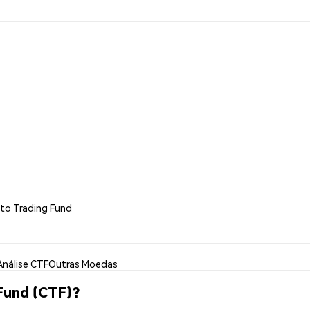
pto Trading Fund
Análise CTF
Outras Moedas
Fund (CTF)?