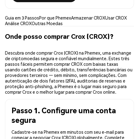
Guia em 3 Passos
Por que Phemex
Armazenar CROX
Usar CROX
Análise CROX
Outras Moedas
Onde posso comprar Crox (CROX)?
Descubra onde comprar Crox (CROX) na Phemex, uma exchange
de criptomoedas segura e confiável mundialmente. Estes três
passos fáceis permitem comprar CROX com baixas taxas
usando cartões de crédito, débito, transferências bancárias ou
provedores terceiros — sem mínimo, sem complicações. Com
autenticação de dois fatores (2FA), auditorias de reservas e
proteção anti-phishing, a Phemex é o lugar mais seguro para
comprar Crox e o melhor lugar para comprar Crox online.
Passo 1. Configure uma conta
segura
Cadastre-se na Phemex em minutos com seu e-mail para
começar a negociar Crox (CROX) globalmente. Complete