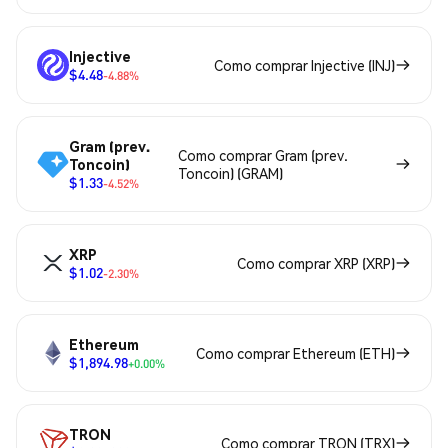
Injective
Como comprar Injective (INJ)
$4.48
-4.88%
Gram (prev.
Como comprar Gram (prev.
Toncoin)
Toncoin) (GRAM)
$1.33
-4.52%
XRP
Como comprar XRP (XRP)
$1.02
-2.30%
Ethereum
Como comprar Ethereum (ETH)
$1,894.98
+0.00%
TRON
Como comprar TRON (TRX)