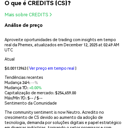
O que é CREDITS (CS)?
Mais sobre CREDITS
Análise de preço
Aproveite oportunidades de trading com insights em tempo
real da Phemex, atualizados em December 12, 2025 at 02:49 AM
UTC
Atual
$0.00113963
(
Ver preço em tempo real
)
Tendências recentes
Mudança 24H:
--%
Mudança 7D:
+0.00%
Capitalização de mercado:
$254,659.00
Máx/Mín 7D: $
--
/ $
--
Sentimento da Comunidade
The community sentiment is now Neutro. Acredito no
crescimento de CS devido ao aumento da adoção de
tecnologia, demanda por soluções digitais e papel estratégico
em diversas indústrias, tornando o setor promissor e com