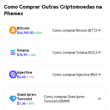
Como Comprar Outras Criptomoedas na
Phemex
Bitcoin
Como comprar Bitcoin (BTC)
$64,969.00
+0.50%
Solana
Como comprar Solana (SOL)
$74.99
+2.30%
Injective
Como comprar Injective (INJ)
$4.45
-1.17%
Gram (prev.
Como comprar Gram (prev.
Toncoin)
Toncoin) (GRAM)
$1.36
+1.89%