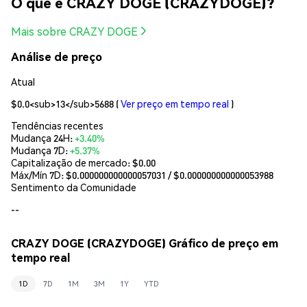
O que é CRAZY DOGE (CRAZYDOGE)?
Mais sobre CRAZY DOGE
Análise de preço
Atual
$0.0<sub>13</sub>5688
(
Ver preço em tempo real
)
Tendências recentes
Mudança 24H:
+3.40%
Mudança 7D:
+5.37%
Capitalização de mercado:
$0.00
Máx/Mín 7D: $
0.000000000000057031
/ $
0.000000000000053988
Sentimento da Comunidade
--
CRAZY DOGE (CRAZYDOGE) Gráfico de preço em
tempo real
1D
7D
1M
3M
1Y
YTD