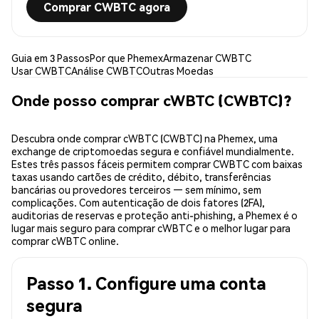
Comprar CWBTC agora
Guia em 3 Passos
Por que Phemex
Armazenar CWBTC
Usar CWBTC
Análise CWBTC
Outras Moedas
Onde posso comprar cWBTC (CWBTC)?
Descubra onde comprar cWBTC (CWBTC) na Phemex, uma
exchange de criptomoedas segura e confiável mundialmente.
Estes três passos fáceis permitem comprar CWBTC com baixas
taxas usando cartões de crédito, débito, transferências
bancárias ou provedores terceiros — sem mínimo, sem
complicações. Com autenticação de dois fatores (2FA),
auditorias de reservas e proteção anti-phishing, a Phemex é o
lugar mais seguro para comprar cWBTC e o melhor lugar para
comprar cWBTC online.
Passo 1. Configure uma conta
segura