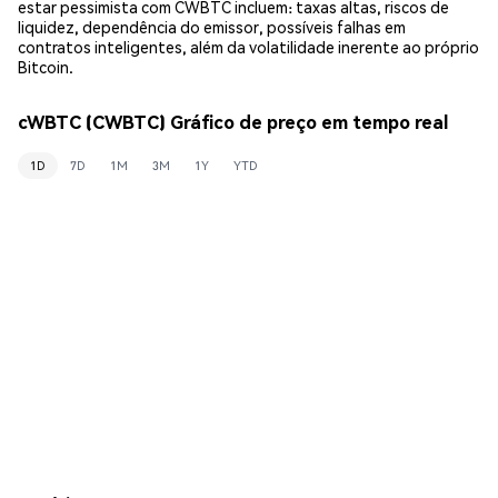
estar pessimista com CWBTC incluem: taxas altas, riscos de
liquidez, dependência do emissor, possíveis falhas em
contratos inteligentes, além da volatilidade inerente ao próprio
Bitcoin.
cWBTC (CWBTC) Gráfico de preço em tempo real
1D
7D
1M
3M
1Y
YTD