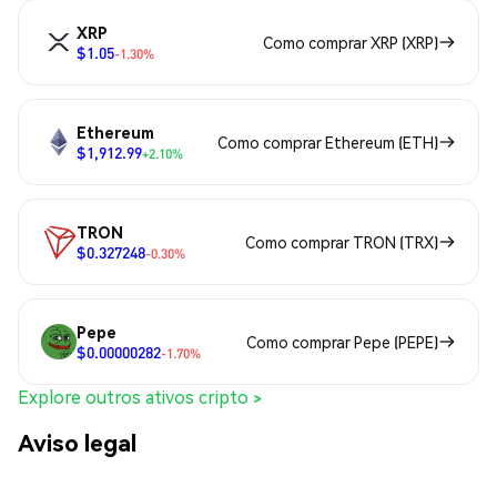
XRP
Como comprar XRP (XRP)
$1.05
-1.30%
Ethereum
Como comprar Ethereum (ETH)
$1,912.99
+2.10%
TRON
Como comprar TRON (TRX)
$0.327248
-0.30%
Pepe
Como comprar Pepe (PEPE)
$0.00000282
-1.70%
Explore outros ativos cripto >
Aviso legal