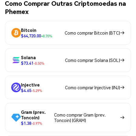
Como Comprar Outras Criptomoedas na
Phemex
Bitcoin
Como comprar Bitcoin (BTC)
$64,720.00
+0.70%
Solana
Como comprar Solana (SOL)
$73.41
-0.50%
Injective
Como comprar Injective (INJ)
$4.65
-5.29%
Gram (prev.
Como comprar Gram (prev.
Toncoin)
Toncoin) (GRAM)
$1.38
-0.97%