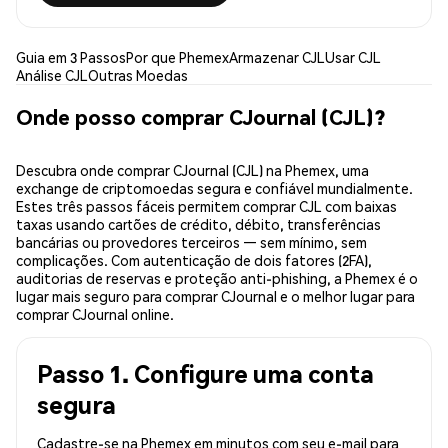
Guia em 3 Passos
Por que Phemex
Armazenar CJL
Usar CJL
Análise CJL
Outras Moedas
Onde posso comprar CJournal (CJL)?
Descubra onde comprar CJournal (CJL) na Phemex, uma
exchange de criptomoedas segura e confiável mundialmente.
Estes três passos fáceis permitem comprar CJL com baixas
taxas usando cartões de crédito, débito, transferências
bancárias ou provedores terceiros — sem mínimo, sem
complicações. Com autenticação de dois fatores (2FA),
auditorias de reservas e proteção anti-phishing, a Phemex é o
lugar mais seguro para comprar CJournal e o melhor lugar para
comprar CJournal online.
Passo 1. Configure uma conta
segura
Cadastre-se na Phemex em minutos com seu e-mail para