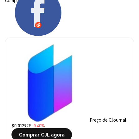
Compartilhar:
Preço de CJournal
$0.012929
-0.40%
Comprar CJL agora