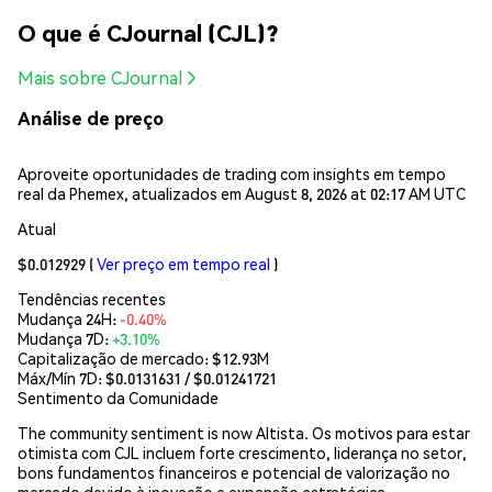
O que é CJournal (CJL)?
Mais sobre CJournal
Análise de preço
Aproveite oportunidades de trading com insights em tempo
real da Phemex, atualizados em August 8, 2026 at 02:17 AM UTC
Atual
$0.012929
(
Ver preço em tempo real
)
Tendências recentes
Mudança 24H:
-0.40%
Mudança 7D:
+3.10%
Capitalização de mercado:
$12.93M
Máx/Mín 7D: $
0.0131631
/ $
0.01241721
Sentimento da Comunidade
The community sentiment is now Altista. Os motivos para estar
otimista com CJL incluem forte crescimento, liderança no setor,
bons fundamentos financeiros e potencial de valorização no
mercado devido à inovação e expansão estratégica.