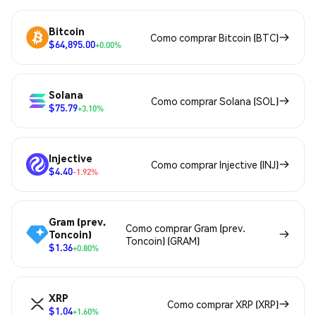
Bitcoin
Como comprar Bitcoin (BTC)
$64,895.00
+0.00%
Solana
Como comprar Solana (SOL)
$75.79
+3.10%
Injective
Como comprar Injective (INJ)
$4.40
-1.92%
Gram (prev.
Como comprar Gram (prev.
Toncoin)
Toncoin) (GRAM)
$1.36
+0.80%
XRP
Como comprar XRP (XRP)
$1.04
+1.60%