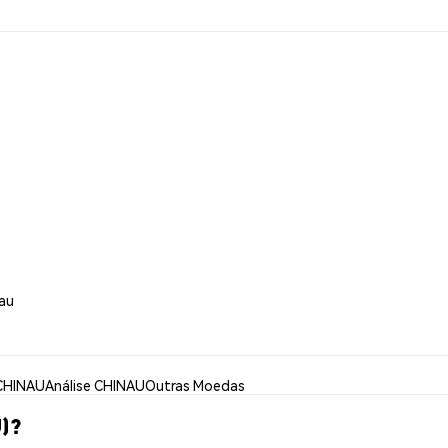
nau
CHINAU
Análise CHINAU
Outras Moedas
)?