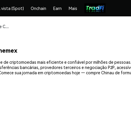
 vista (Spot)
Onchain
Earn
Mais
Compre e armazene Chinau (CHINAU) com segurança
Phemex
e de criptomoedas mais eficiente e confiável por milhões de pessoa
nsferências bancárias, provedores terceiros e negociação P2P, acessív
Comece sua jornada em criptomoedas hoje — compre Chinau de forma