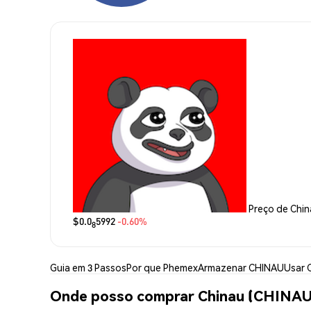
Preço de Chi
$0.0
5992
-0.60%
8
Guia em 3 Passos
Por que Phemex
Armazenar CHINAU
Usar 
Onde posso comprar Chinau (CHINAU