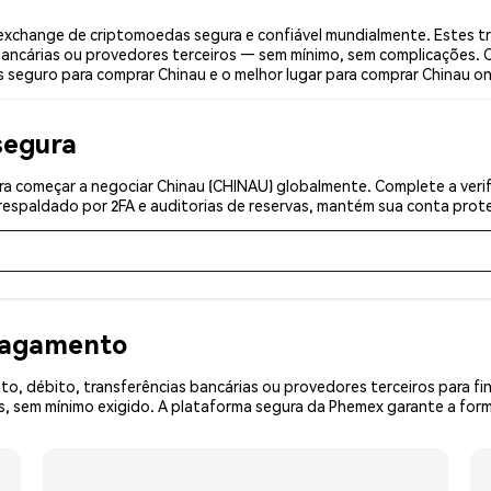
xchange de criptomoedas segura e confiável mundialmente. Estes t
bancárias ou provedores terceiros — sem mínimo, sem complicações. C
s seguro para comprar Chinau e o melhor lugar para comprar Chinau on
segura
a começar a negociar Chinau (CHINAU) globalmente. Complete a verif
espaldado por 2FA e auditorias de reservas, mantém sua conta prote
 pagamento
o, débito, transferências bancárias ou provedores terceiros para f
 sem mínimo exigido. A plataforma segura da Phemex garante a form