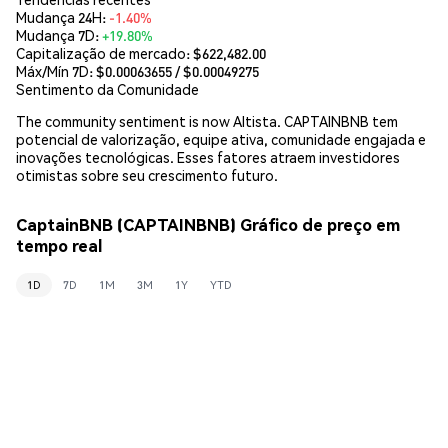
Mudança 24H:
-1.40%
Mudança 7D:
+19.80%
Capitalização de mercado:
$622,482.00
Máx/Mín 7D: $
0.00063655
/ $
0.00049275
Sentimento da Comunidade
The community sentiment is now Altista. CAPTAINBNB tem
potencial de valorização, equipe ativa, comunidade engajada e
inovações tecnológicas. Esses fatores atraem investidores
otimistas sobre seu crescimento futuro.
CaptainBNB (CAPTAINBNB) Gráfico de preço em
tempo real
1D
7D
1M
3M
1Y
YTD