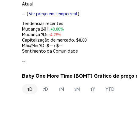
Atual
--
(
Ver preço em tempo real
)
Tendências recentes
Mudança 24H:
+0.00%
Mudança 7D:
-4.29%
Capitalização de mercado:
$0.00
Máx/Mín 7D: $
--
/ $
--
Sentimento da Comunidade
--
Baby One More Time (BOMT) Gráfico de preço 
1D
7D
1M
3M
1Y
YTD