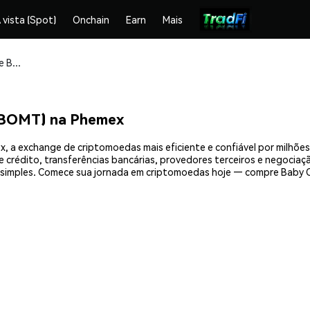
 vista (Spot)
Onchain
Earn
Mais
Compre e armazene Baby One More Time (BOMT) com segurança
(BOMT) na Phemex
 a exchange de criptomoedas mais eficiente e confiável por milhões
crédito, transferências bancárias, provedores terceiros e negociação
imples. Comece sua jornada em criptomoedas hoje — compre Baby O