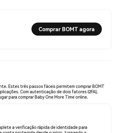
Comprar BOMT agora
te. Estes três passos fáceis permitem comprar BOMT
plicações. Com autenticação de dois fatores (2FA),
lugar para comprar Baby One More Time online.
ete a verificação rápida de identidade para
 conta protegida desde o início, tornando a