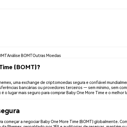
BOMT
Análise BOMT
Outras Moedas
 Time (BOMT)?
emex, uma exchange de criptomoedas segura e confiável mundialmen
sferências bancárias ou provedores terceiros — sem mínimo, sem com
x é o lugar mais seguro para comprar Baby One More Time e o melhor 
segura
a começar a negociar Baby One More Time (BOMT) globalmente. Compl
 da Phemex, respaldado por 2FA e auditorias de reservas, mantém sua