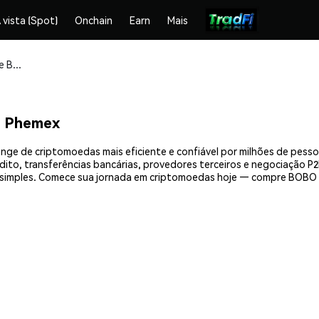
 vista (Spot)
Onchain
Earn
Mais
Compre e armazene BOBO Coin (BOBO) com segurança
a Phemex
ge de criptomoedas mais eficiente e confiável por milhões de pess
ito, transferências bancárias, provedores terceiros e negociação P2P
imples. Comece sua jornada em criptomoedas hoje — compre BOBO C