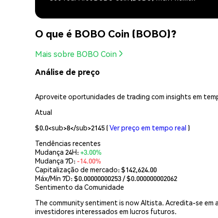
O que é BOBO Coin (BOBO)?
Mais sobre BOBO Coin
Análise de preço
Aproveite oportunidades de trading com insights em temp
Atual
$0.0<sub>8</sub>2145
(
Ver preço em tempo real
)
Tendências recentes
Mudança 24H:
+3.00%
Mudança 7D:
-14.00%
Capitalização de mercado:
$142,624.00
Máx/Mín 7D: $
0.00000000253
/ $
0.000000002062
Sentimento da Comunidade
The community sentiment is now Altista. Acredita-se em 
investidores interessados em lucros futuros.