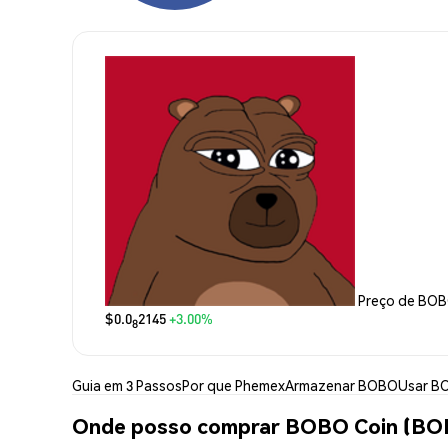
Preço de BOB
$0.0
2145
+3.00%
8
Guia em 3 Passos
Por que Phemex
Armazenar BOBO
Usar B
Onde posso comprar BOBO Coin (BO