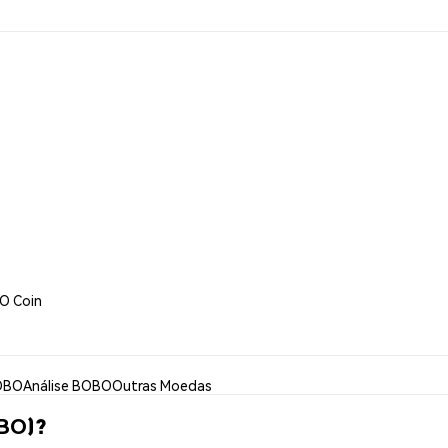
O Coin
OBO
Análise BOBO
Outras Moedas
BO)?