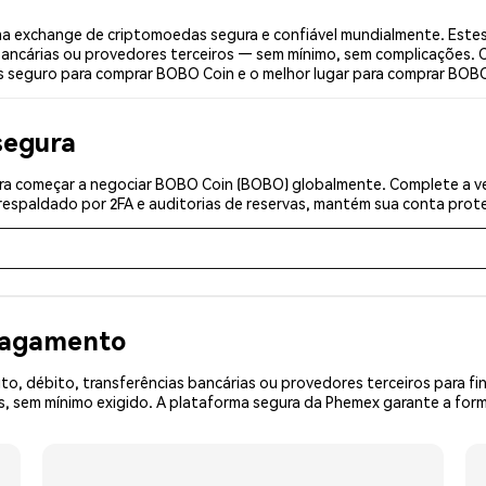
 exchange de criptomoedas segura e confiável mundialmente. Estes
bancárias ou provedores terceiros — sem mínimo, sem complicações. C
is seguro para comprar BOBO Coin e o melhor lugar para comprar BOBO
segura
ra começar a negociar BOBO Coin (BOBO) globalmente. Complete a ve
espaldado por 2FA e auditorias de reservas, mantém sua conta prote
 pagamento
o, débito, transferências bancárias ou provedores terceiros para f
 sem mínimo exigido. A plataforma segura da Phemex garante a form