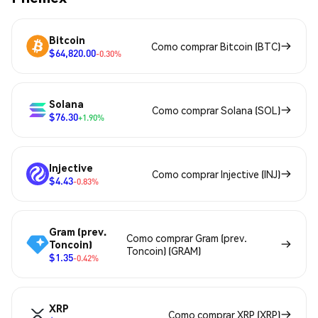
Bitcoin
Como comprar Bitcoin (BTC)
$64,820.00
-0.30%
Solana
Como comprar Solana (SOL)
$76.30
+1.90%
Injective
Como comprar Injective (INJ)
$4.43
-0.83%
Gram (prev.
Como comprar Gram (prev.
Toncoin)
Toncoin) (GRAM)
$1.35
-0.42%
XRP
Como comprar XRP (XRP)