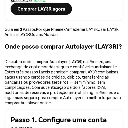
$0.00030425
+0.00%
Comprar LAY3R agora
Guia em 3 Passos
Por que Phemex
Armazenar LAY3R
Usar LAY3R
Análise LAY3R
Outras Moedas
Onde posso comprar Autolayer (LAY3R)?
Descubra onde comprar Autolayer (LAY3R) na Phemex, uma
exchange de criptomoedas segura e confiável mundialmente.
Estes três passos fáceis permitem comprar LAY3R com baixas
taxas usando cartões de crédito, débito, transferências
bancárias ou provedores terceiros — sem mínimo, sem
complicações. Com autenticação de dois fatores (2FA),
auditorias de reservas e proteção anti-phishing, a Phemex é o
lugar mais seguro para comprar Autolayer e o melhor lugar para
comprar Autolayer online.
Passo 1. Configure uma conta