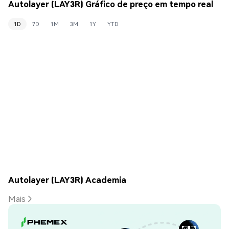
Autolayer (LAY3R) Gráfico de preço em tempo real
1D
7D
1M
3M
1Y
YTD
Autolayer (LAY3R) Academia
Mais