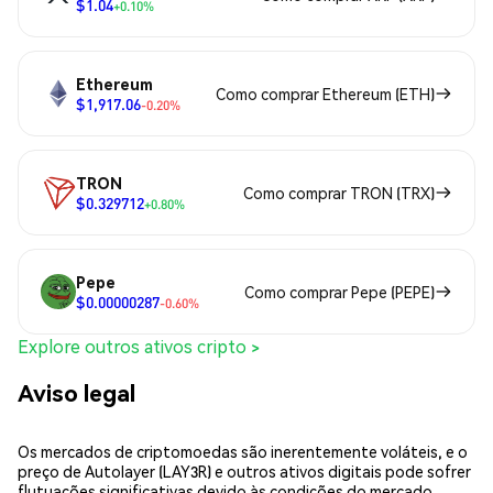
$1.04
+0.10%
Ethereum
Como comprar Ethereum (ETH)
$1,917.06
-0.20%
TRON
Como comprar TRON (TRX)
$0.329712
+0.80%
Pepe
Como comprar Pepe (PEPE)
$0.00000287
-0.60%
Explore outros ativos cripto >
Aviso legal
Os mercados de criptomoedas são inerentemente voláteis, e o
preço de Autolayer (LAY3R) e outros ativos digitais pode sofrer
flutuações significativas devido às condições do mercado,