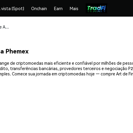
 vista (Spot)
Onchain
Earn
Mais
Compre e armazene Art de Finance (ADF) com segurança
na Phemex
hange de criptomoedas mais eficiente e confiável por milhões de pes
ito, transferências bancárias, provedores terceiros e negociação P2P
ples. Comece sua jornada em criptomoedas hoje — compre Art de Fin