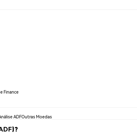
de Finance
Análise ADF
Outras Moedas
(ADF)?