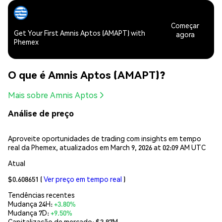
Começar
Get Your First Amnis Aptos (AMAPT) with
agora
Phemex
O que é Amnis Aptos (AMAPT)?
Mais sobre Amnis Aptos
Análise de preço
Aproveite oportunidades de trading com insights em tempo
real da Phemex, atualizados em March 9, 2026 at 02:09 AM UTC
Atual
$0.608651
(
Ver preço em tempo real
)
Tendências recentes
Mudança 24H:
+3.80%
Mudança 7D:
+9.50%
Capitalização de mercado:
$3.87M