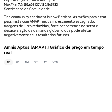
Máx/Mín 7D: $
0.603137
/ $
0.545733
Sentimento da Comunidade
The community sentiment is now Baixista. As razões para estar
pessimista com AMAPT incluem crescimento estagnado,
margens de lucro reduzidas, forte concorrência no setor e
desaceleração da demanda global, o que pode afetar
negativamente seus resultados futuros.
Amnis Aptos (AMAPT) Gráfico de preço em tempo
real
1D
7D
1M
3M
1Y
YTD