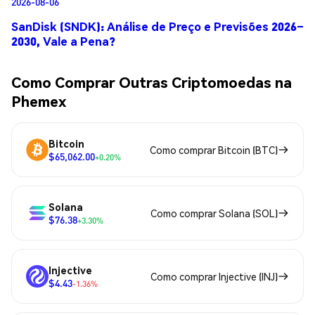
2026-08-06
SanDisk (SNDK): Análise de Preço e Previsões 2026–
2030, Vale a Pena?
Como Comprar Outras Criptomoedas na
Phemex
Bitcoin
Como comprar Bitcoin (BTC)
$65,062.00
+0.20%
Solana
Como comprar Solana (SOL)
$76.38
+3.30%
Injective
Como comprar Injective (INJ)
$4.43
-1.36%