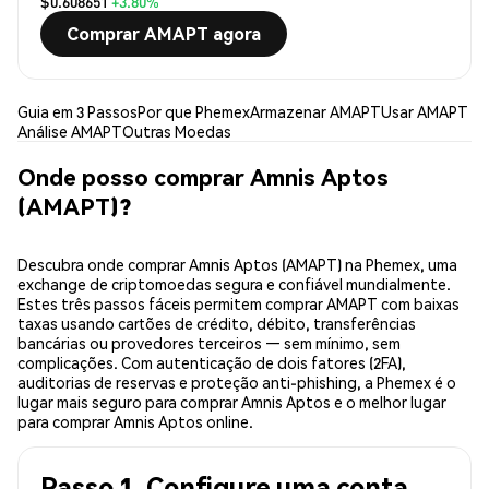
$0.608651
+3.80%
Comprar AMAPT agora
Guia em 3 Passos
Por que Phemex
Armazenar AMAPT
Usar AMAPT
Análise AMAPT
Outras Moedas
Onde posso comprar Amnis Aptos
(AMAPT)?
Descubra onde comprar Amnis Aptos (AMAPT) na Phemex, uma
exchange de criptomoedas segura e confiável mundialmente.
Estes três passos fáceis permitem comprar AMAPT com baixas
taxas usando cartões de crédito, débito, transferências
bancárias ou provedores terceiros — sem mínimo, sem
complicações. Com autenticação de dois fatores (2FA),
auditorias de reservas e proteção anti-phishing, a Phemex é o
lugar mais seguro para comprar Amnis Aptos e o melhor lugar
para comprar Amnis Aptos online.
Passo 1. Configure uma conta