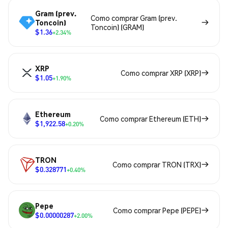
Gram (prev.
Como comprar Gram (prev.
Toncoin)
Toncoin) (GRAM)
$1.36
+2.34%
XRP
Como comprar XRP (XRP)
$1.05
+1.90%
Ethereum
Como comprar Ethereum (ETH)
$1,922.58
+0.20%
TRON
Como comprar TRON (TRX)
$0.328771
+0.40%
Pepe
Como comprar Pepe (PEPE)
$0.00000287
+2.00%