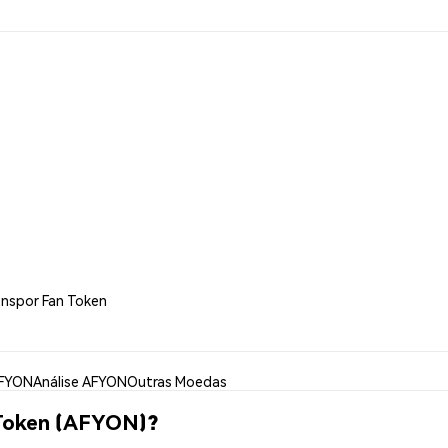
onspor Fan Token
AFYON
Análise AFYON
Outras Moedas
Token (AFYON)?