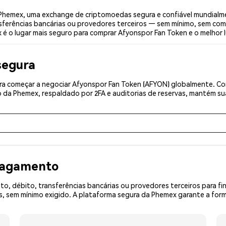
Phemex, uma exchange de criptomoedas segura e confiável mundialme
sferências bancárias ou provedores terceiros — sem mínimo, sem com
x é o lugar mais seguro para comprar Afyonspor Fan Token e o melhor 
segura
a começar a negociar Afyonspor Fan Token (AFYON) globalmente. Com
 da Phemex, respaldado por 2FA e auditorias de reservas, mantém sua
 pagamento
o, débito, transferências bancárias ou provedores terceiros para f
 sem mínimo exigido. A plataforma segura da Phemex garante a form