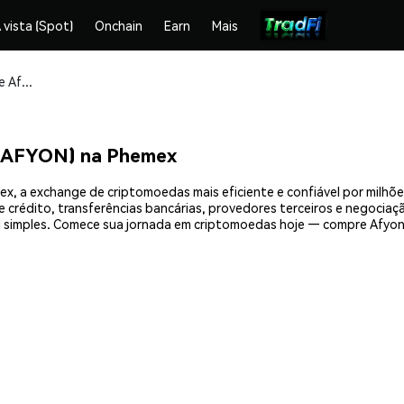
 vista (Spot)
Onchain
Earn
Mais
Compre e armazene Afyonspor Fan Token (AFYON) com segurança
 (AFYON) na Phemex
, a exchange de criptomoedas mais eficiente e confiável por milhõ
crédito, transferências bancárias, provedores terceiros e negociação
simples. Comece sua jornada em criptomoedas hoje — compre Afyons