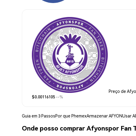
Preço de Afy
$0.00116105
--%
Guia em 3 Passos
Por que Phemex
Armazenar AFYON
Usar 
Onde posso comprar Afyonspor Fan 