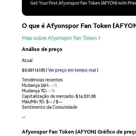
Get Your First Afyonspor Fan Token (AFYON) with Ph
O que é Afyonspor Fan Token (AFYO
Mais sobre Afyonspor Fan Token
Análise de preço
Atual
$0.00116105
(
Ver preço em tempo real
)
Tendências recentes
Mudança 24H:
--%
Mudança 7D:
--%
Capitalização de mercado:
$16,531.00
Máx/Mín 7D: $
--
/ $
--
Sentimento da Comunidade
--
Afyonspor Fan Token (AFYON) Gráfico de preç