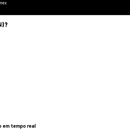
emex
N)?
o em tempo real