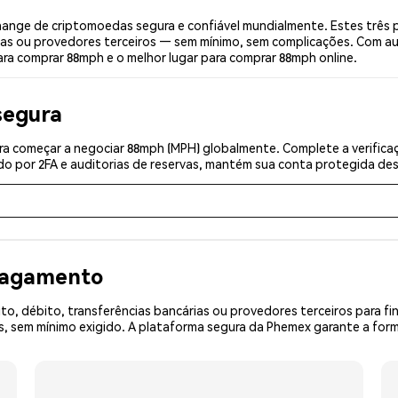
nge de criptomoedas segura e confiável mundialmente. Estes três 
ias ou provedores terceiros — sem mínimo, sem complicações. Com aut
ara comprar 88mph e o melhor lugar para comprar 88mph online.
segura
a começar a negociar 88mph (MPH) globalmente. Complete a verifica
o por 2FA e auditorias de reservas, mantém sua conta protegida desd
 pagamento
o, débito, transferências bancárias ou provedores terceiros para f
 sem mínimo exigido. A plataforma segura da Phemex garante a form