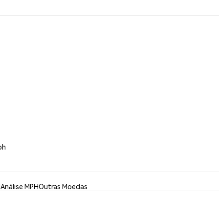
ph
H
Análise MPH
Outras Moedas