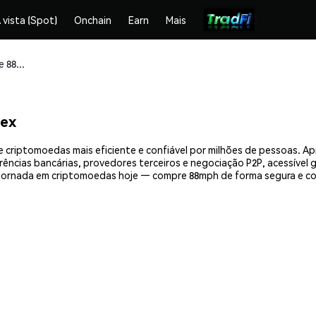
 vista (Spot)
Onchain
Earn
Mais
Compre e armazene 88mph (MPH) com segurança
ex
 criptomoedas mais eficiente e confiável por milhões de pessoas. 
erências bancárias, provedores terceiros e negociação P2P, acessível
jornada em criptomoedas hoje — compre 88mph de forma segura e co