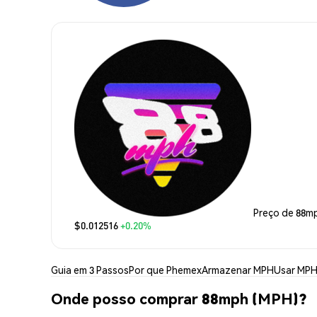
Preço de 88m
$0.012516
+0.20%
Guia em 3 Passos
Por que Phemex
Armazenar MPH
Usar MP
Onde posso comprar 88mph (MPH)?