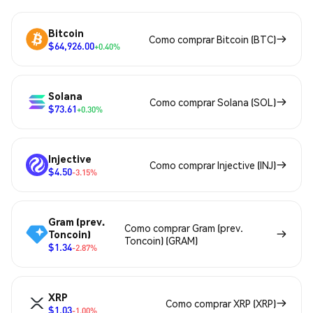
Bitcoin
Como comprar Bitcoin (BTC)
$64,926.00
+0.40%
Solana
Como comprar Solana (SOL)
$73.61
+0.30%
Injective
Como comprar Injective (INJ)
$4.50
-3.15%
Gram (prev.
Como comprar Gram (prev.
Toncoin)
Toncoin) (GRAM)
$1.34
-2.87%
XRP
Como comprar XRP (XRP)
$1.03
-1.00%