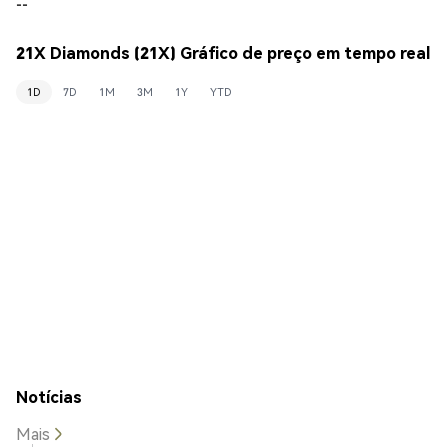
--
21X Diamonds (21X) Gráfico de preço em tempo real
1D
7D
1M
3M
1Y
YTD
Notícias
Mais