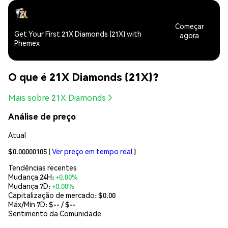
Começar
Get Your First 21X Diamonds (21X) with
agora
Phemex
O que é 21X Diamonds (21X)?
Mais sobre 21X Diamonds
Análise de preço
Atual
$0.00000105
(
Ver preço em tempo real
)
Tendências recentes
Mudança 24H:
+0.00%
Mudança 7D:
+0.00%
Capitalização de mercado:
$0.00
Máx/Mín 7D: $
--
/ $
--
Sentimento da Comunidade