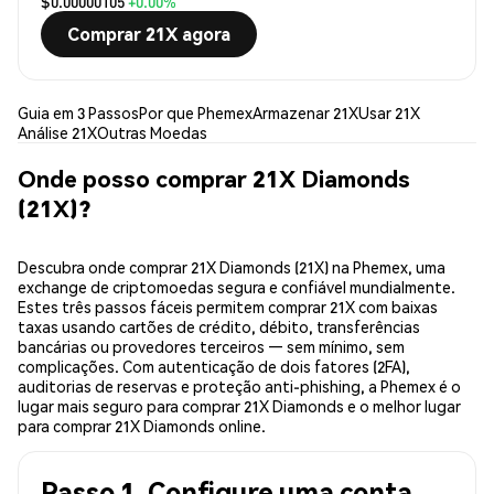
$0.00000105
+0.00%
Comprar 21X agora
Guia em 3 Passos
Por que Phemex
Armazenar 21X
Usar 21X
Análise 21X
Outras Moedas
Onde posso comprar 21X Diamonds
(21X)?
Descubra onde comprar 21X Diamonds (21X) na Phemex, uma
exchange de criptomoedas segura e confiável mundialmente.
Estes três passos fáceis permitem comprar 21X com baixas
taxas usando cartões de crédito, débito, transferências
bancárias ou provedores terceiros — sem mínimo, sem
complicações. Com autenticação de dois fatores (2FA),
auditorias de reservas e proteção anti-phishing, a Phemex é o
lugar mais seguro para comprar 21X Diamonds e o melhor lugar
para comprar 21X Diamonds online.
Passo 1. Configure uma conta