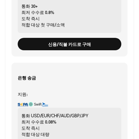
통화
30+
최저 수수료
0.8%
도착
즉시
적합 대상
첫 구매/소액
신용/직불 카드로 구매
은행 송금
지원:
통화
USD/EUR/CHF/AUD/GBP/JPY
최저 수수료
0.08%
도착
즉시
적합 대상
대량